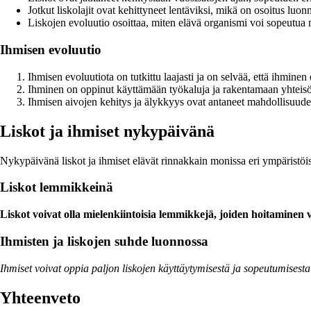
Jotkut liskolajit ovat kehittyneet lentäviksi, mikä on osoitus lu
Liskojen evoluutio osoittaa, miten elävä organismi voi sopeutua 
Ihmisen evoluutio
Ihmisen evoluutiota on tutkittu laajasti ja on selvää, että ihmin
Ihminen on oppinut käyttämään työkaluja ja rakentamaan yhteisö
Ihmisen aivojen kehitys ja älykkyys ovat antaneet mahdollisuuden
Liskot ja ihmiset nykypäivänä
Nykypäivänä liskot ja ihmiset elävät rinnakkain monissa eri ympäristöis
Liskot lemmikkeinä
Liskot voivat olla mielenkiintoisia lemmikkejä, joiden hoitaminen va
Ihmisten ja liskojen suhde luonnossa
Ihmiset voivat oppia paljon liskojen käyttäytymisestä ja sopeutumisesta e
Yhteenveto