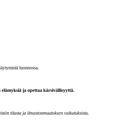
ttäytymistä luonnossa.
a elämyksiä ja opettaa kärsivällisyyttä.
ristön tilasta ja ilmastonmuutoksen vaikutuksista.