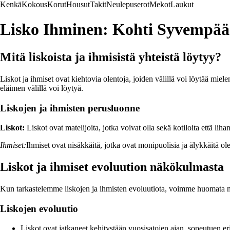
Kenkä
Kokous
Korut
Housut
Takit
Neulepuserot
Mekot
Laukut
Lisko Ihminen: Kohti Syvempä
Mitä liskoista ja ihmisistä yhteistä löytyy?
Liskot ja ihmiset ovat kiehtovia olentoja, joiden välillä voi löytää miele
eläimen välillä voi löytyä.
Liskojen ja ihmisten perusluonne
Liskot:
Liskot ovat matelijoita, jotka voivat olla sekä kotiloita että lih
Ihmiset:
Ihmiset ovat nisäkkäitä, jotka ovat monipuolisia ja älykkäitä ole
Liskot ja ihmiset evoluution näkökulmasta
Kun tarkastelemme liskojen ja ihmisten evoluutiota, voimme huomata m
Liskojen evoluutio
Liskot ovat jatkaneet kehitystään vuosisatojen ajan, sopeutuen eri