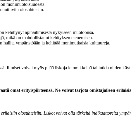
onnon monimuotoisuudesta.
muuttuviin olosuhteisiin.
en on kehittynyt apinaihmisestä nykyiseen muotoonsa.
jä, mikä on mahdollistanut kehityksen etenemisen.
 hallita ympäristöään ja kehittää monimutkaisia kulttuureja.
sä. Ihmiset voivat myös pitää liskoja lemmikkeinä tai tutkia niiden käy
atii omat erityispiirteensä. Ne voivat tarjota omistajalleen erilaisi
rilaisiin olosuhteisiin. Liskot voivat olla tärkeitä indikaattoreita ympä