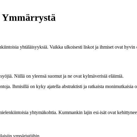
ä Ymmärrystä
nkiintoisia yhtäläisyyksiä. Vaikka ulkoisesti liskot ja ihmiset ovat hyvin
ansyöjiä. Niillä on yleensä suomut ja ne ovat kylmäverisiä eläimiä.
ntoja. Ihmisillä on kyky ajatella abstraktisti ja ratkaista monimutkaisia 
ielenkiintoisia yhtymäkohtia. Kummankin lajin esi-isät ovat kehittyne
laisiin ympäristöihin.