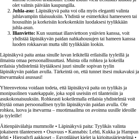
olet valmis päivään kaupungilla.
Juhla-asu:
Läpinäkyvä paita voi olla myös elegantti valinta
juhlavampiin tilaisuuksiin. Yhdistä se esimerkiksi hameeseen tai
housuihin ja korkeisiin korkokenkiin luodaksesi tyylikkään
juhla-asun.
Illanvietto:
Kun suuntaat illanviettoon ystävien kanssa, voit
yhdistää läpinäkyvän paidan nahkahousujen tai hameen kanssa
luoden rokkaavan mutta silti tyylikkään lookin.
Läpinäkyvä paita antaa sinulle luvan leikitellä erilaisilla tyyleillä ja
ilmaista omaa persoonallisuuttasi. Muista olla rohkea ja kokeilla
erilaisia yhdistelmiä löytääksesi juuri sinulle sopivan tyylin
läpinäkyvän paidan avulla. Tärkeintä on, että tunnet itsesi mukavaksi ja
itsevarmaksi asussasi!
Yhteenvetona voidaan todeta, että läpinäkyvä paita on tyylikäs ja
monipuolinen vaatekappale, joka sopii useisiin eri tilanteisiin ja
asukokonaisuuksiin. Rohkeasti kokeilemalla erilaisia yhdistelmiä voit
löytää oman persoonallisen tyylin läpinäkyvän paidan avulla. Ole
rohkea, luova ja itsevarma – muotimaailma on avoinna uusille ideoille
ja tyyleille!
Äitienpäivälahja mummolle
•
Läpinäkyvä paita: Tyylikäs valinta
jokaiseen tilanteeseen
•
Osuvuus
•
Kannabis: Lehti, Kukka ja Hampun
lehti
•
Hieroglyfi aakkoset – Egyptiläiset kielet ja kirjoitusjärjestelmä
•