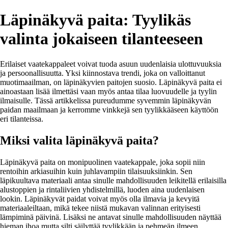
Läpinäkyvä paita: Tyylikäs
valinta jokaiseen tilanteeseen
Erilaiset vaatekappaleet voivat tuoda asuun uudenlaisia ulottuvuuksia
ja persoonallisuutta. Yksi kiinnostava trendi, joka on valloittanut
muotimaailman, on läpinäkyvien paitojen suosio. Läpinäkyvä paita ei
ainoastaan lisää ilmettäsi vaan myös antaa tilaa luovuudelle ja tyylin
ilmaisulle. Tässä artikkelissa pureudumme syvemmin läpinäkyvän
paidan maailmaan ja kerromme vinkkejä sen tyylikkääseen käyttöön
eri tilanteissa.
Miksi valita läpinäkyvä paita?
Läpinäkyvä paita on monipuolinen vaatekappale, joka sopii niin
rentoihin arkiasuihin kuin juhlavampiin tilaisuuksiinkin. Sen
läpikuultava materiaali antaa sinulle mahdollisuuden leikitellä erilaisilla
alustoppien ja rintaliivien yhdistelmillä, luoden aina uudenlaisen
lookin. Läpinäkyvät paidat voivat myös olla ilmavia ja kevyitä
materiaaleiltaan, mikä tekee niistä mukavan valinnan erityisesti
lämpiminä päivinä. Lisäksi ne antavat sinulle mahdollisuuden näyttää
hieman ihoa mutta silti säilyttää tyylikkään ja pehmeän ilmeen.