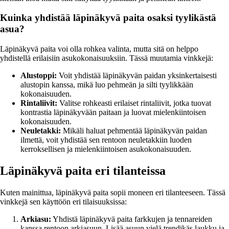
Kuinka yhdistää läpinäkyvä paita osaksi tyylikästä
asua?
Läpinäkyvä paita voi olla rohkea valinta, mutta sitä on helppo
yhdistellä erilaisiin asukokonaisuuksiin. Tässä muutamia vinkkejä:
Alustoppi:
Voit yhdistää läpinäkyvän paidan yksinkertaisesti
alustopin kanssa, mikä luo pehmeän ja silti tyylikkään
kokonaisuuden.
Rintaliivit:
Valitse rohkeasti erilaiset rintaliivit, jotka tuovat
kontrastia läpinäkyvään paitaan ja luovat mielenkiintoisen
kokonaisuuden.
Neuletakki:
Mikäli haluat pehmentää läpinäkyvän paidan
ilmettä, voit yhdistää sen rentoon neuletakkiin luoden
kerroksellisen ja mielenkiintoisen asukokonaisuuden.
Läpinäkyvä paita eri tilanteissa
Kuten mainittua, läpinäkyvä paita sopii moneen eri tilanteeseen. Tässä
vinkkejä sen käyttöön eri tilaisuuksissa:
Arkiasu:
Yhdistä läpinäkyvä paita farkkujen ja tennareiden
kanssa rentoon arkiasuun. Lisää asuun vielä trendikäs laukku ja