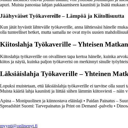
apuri. Muista panostaa lahjan pakkaamiseen kauniisti ja lisätä mukaan 
Jäähyväiset Työkavereille – Lämpöä ja Kiitollisuutta
Kun jätät hyvästit lähtevälle työkaverille, anna lähtiessäsi hänelle muka
olla tunteelliset hetket, mutta samalla ne ovat myös uusien mahdollisuuksi
Kiitoslahja Työkaverille – Yhteisen Matka
Kiitoslahja työkaverille on oivallinen tapa kertoa hänelle, kuinka arvoka
kiitos ja näytä, kuinka paljon työkaverisi on merkinnyt sinulle työyhtei
Läksiäislahja Työkaverille – Yhteinen Mat
Lopuksi muistetaan, että läksiäislahja työkaverille ei tarvitse olla suuri
Muista kääriä lahja kauniisti ja liittää siihen lämmin kiitosviesti – näin v
Apina – Monipuolinen ja kiinnostava eläinlaji
•
Paidan Painatus – Suun
Spreadshirt Suomi: Tarvepainatus ja Print on Demand -palvelu
•
Dinosa
myynti@onlinenyt.fi