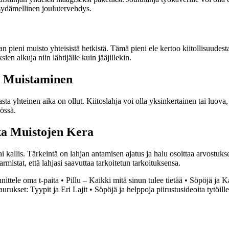
sydämellinen joulutervehdys.
an pieni muisto yhteisistä hetkistä. Tämä pieni ele kertoo kiitollisuudest
en alkuja niin lähtijälle kuin jääjillekin.
n Muistaminen
sta yhteinen aika on ollut. Kiitoslahja voi olla yksinkertainen tai luova,
sössä.
ka Muistojen Kera
 tai kallis. Tärkeintä on lahjan antamisen ajatus ja halu osoittaa arvostuk
armistat, että lahjasi saavuttaa tarkoitetun tarkoituksensa.
nittele oma t-paita
•
Pillu – Kaikki mitä sinun tulee tietää
•
Söpöjä ja Ka
urukset: Tyypit ja Eri Lajit
•
Söpöjä ja helppoja piirustusideoita tytöille