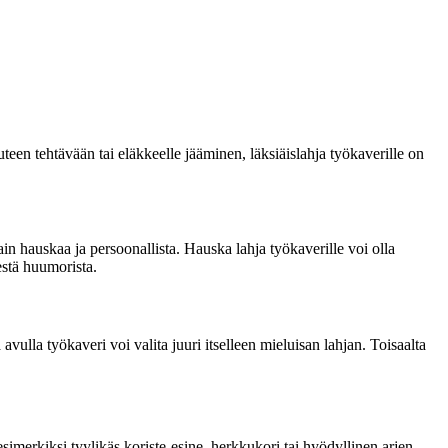
uteen tehtävään tai eläkkeelle jääminen, läksiäislahja työkaverille on
tain hauskaa ja persoonallista. Hauska lahja työkaverille voi olla
estä huumorista.
avulla työkaveri voi valita juuri itselleen mieluisan lahjan. Toisaalta
esimerkiksi tyylikäs koriste-esine, herkkukori tai hyödyllinen arjen