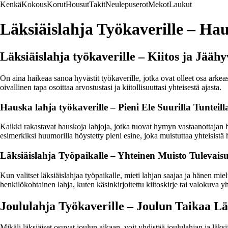
Kenkä
Kokous
Korut
Housut
Takit
Neulepuserot
Mekot
Laukut
Läksiäislahja Työkaverille – Ha
Läksiäislahja työkaverille – Kiitos ja Jäähy
On aina haikeaa sanoa hyvästit työkaverille, jotka ovat olleet osa arkea
oivallinen tapa osoittaa arvostustasi ja kiitollisuuttasi yhteisestä ajasta.
Hauska lahja työkaverille – Pieni Ele Suurilla Tunteill
Kaikki rakastavat hauskoja lahjoja, jotka tuovat hymyn vastaanottajan huu
esimerkiksi huumorilla höystetty pieni esine, joka muistuttaa yhteisistä 
Läksiäislahja Työpaikalle – Yhteinen Muisto Tulevais
Kun valitset läksiäislahjaa työpaikalle, mieti lahjan saajaa ja hänen mie
henkilökohtainen lahja, kuten käsinkirjoitettu kiitoskirje tai valokuva yht
Joululahja Työkaverille – Joulun Taikaa Lä
Mikäli läksiäiset osuvat joulun aikaan, voit yhdistää joululahjan ja läks