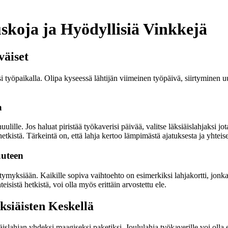
uskoja ja Hyödyllisiä Vinkkejä
väiset
si työpaikalla. Olipa kyseessä lähtijän viimeinen työpäivä, siirtyminen u
a
lille. Jos haluat piristää työkaverisi päivää, valitse läksiäislahjaksi jo
hetkistä. Tärkeintä on, että lahja kertoo lämpimästä ajatuksesta ja yhteis
uuteen
ltymyksiään. Kaikille sopiva vaihtoehto on esimerkiksi lahjakortti, jonka 
eisistä hetkistä, voi olla myös erittäin arvostettu ele.
ksiäisten Keskellä
iäislahjan yhdeksi maagiseksi paketiksi. Joululahja työkaverille voi olla 