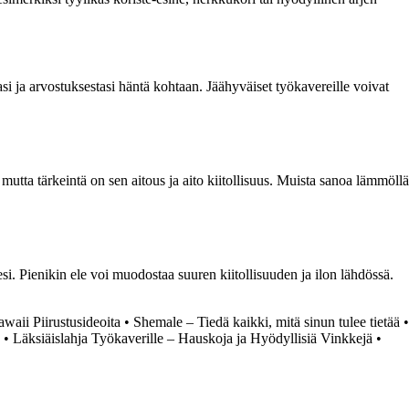
asi ja arvostuksestasi häntä kohtaan. Jäähyväiset työkavereille voivat
 mutta tärkeintä on sen aitous ja aito kiitollisuus. Muista sanoa lämmöllä
sesi. Pienikin ele voi muodostaa suuren kiitollisuuden ja ilon lähdössä.
waii Piirustusideoita
•
Shemale – Tiedä kaikki, mitä sinun tulee tietää
•
•
Läksiäislahja Työkaverille – Hauskoja ja Hyödyllisiä Vinkkejä
•