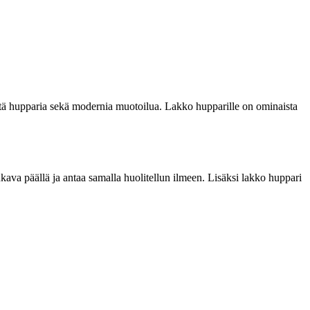
istä hupparia sekä modernia muotoilua. Lakko hupparille on ominaista
va päällä ja antaa samalla huolitellun ilmeen. Lisäksi lakko huppari