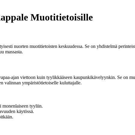
ppale Muotitietoisille
tyisesti nuorten muotitietoisten keskuudessa. Se on yhdistelmä perinte
tuu massasta.
apaa-ajan viettoon kuin tyylikkääseen kaupunkikävelyynkin. Se on muka
en valinnan ympäristötietoiselle kuluttajalle.
i monenlaiseen tyyliin.
avuuden käytössä.
itkään.