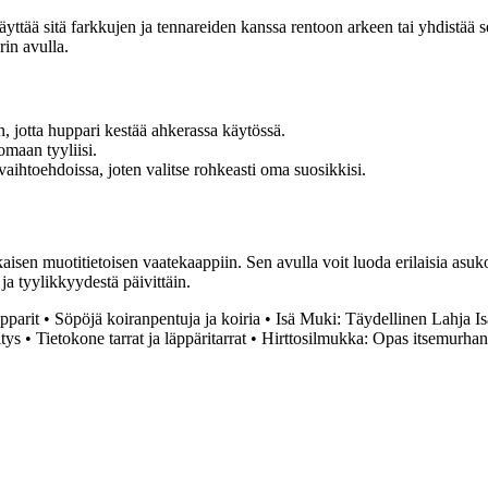
yttää sitä farkkujen ja tennareiden kanssa rentoon arkeen tai yhdistää s
rin avulla.
, jotta huppari kestää ahkerassa käytössä.
omaan tyyliisi.
aihtoehdoissa, joten valitse rohkeasti oma suosikkisi.
isen muotitietoisen vaatekaappiin. Sen avulla voit luoda erilaisia asuko
a tyylikkyydestä päivittäin.
pparit
•
Söpöjä koiranpentuja ja koiria
•
Isä Muki: Täydellinen Lahja Is
tys
•
Tietokone tarrat ja läppäritarrat
•
Hirttosilmukka: Opas itsemurha