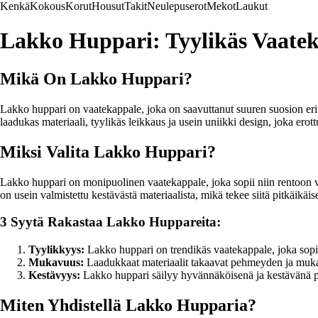
Kenkä
Kokous
Korut
Housut
Takit
Neulepuserot
Mekot
Laukut
Lakko Huppari: Tyylikäs Vaateka
Mikä On Lakko Huppari?
Lakko huppari on vaatekappale, joka on saavuttanut suuren suosion eri
laadukas materiaali, tyylikäs leikkaus ja usein uniikki design, joka erot
Miksi Valita Lakko Huppari?
Lakko huppari on monipuolinen vaatekappale, joka sopii niin rentoon v
on usein valmistettu kestävästä materiaalista, mikä tekee siitä pitkäikäis
3 Syytä Rakastaa Lakko Huppareita:
Tyylikkyys:
Lakko huppari on trendikäs vaatekappale, joka sopi
Mukavuus:
Laadukkaat materiaalit takaavat pehmeyden ja muk
Kestävyys:
Lakko huppari säilyy hyvännäköisenä ja kestävänä p
Miten Yhdistellä Lakko Hupparia?