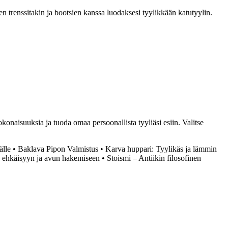
en trenssitakin ja bootsien kanssa luodaksesi tyylikkään katutyylin.
konaisuuksia ja tuoda omaa persoonallista tyyliäsi esiin. Valitse
älle
•
Baklava Pipon Valmistus
•
Karva huppari: Tyylikäs ja lämmin
n ehkäisyyn ja avun hakemiseen
•
Stoismi – Antiikin filosofinen