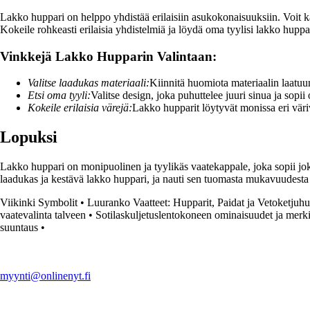
Lakko huppari on helppo yhdistää erilaisiin asukokonaisuuksiin. Voit kä
Kokeile rohkeasti erilaisia yhdistelmiä ja löydä oma tyylisi lakko huppa
Vinkkejä Lakko Hupparin Valintaan:
Valitse laadukas materiaali:
Kiinnitä huomiota materiaalin laatuun
Etsi oma tyyli:
Valitse design, joka puhuttelee juuri sinua ja sopii 
Kokeile erilaisia värejä:
Lakko hupparit löytyvät monissa eri väriv
Lopuksi
Lakko huppari on monipuolinen ja tyylikäs vaatekappale, joka sopii joka
laadukas ja kestävä lakko huppari, ja nauti sen tuomasta mukavuudesta j
Viikinki Symbolit
•
Luuranko Vaatteet: Hupparit, Paidat ja Vetoketjuhu
vaatevalinta talveen
•
Sotilaskuljetuslentokoneen ominaisuudet ja merki
suuntaus
•
myynti@onlinenyt.fi