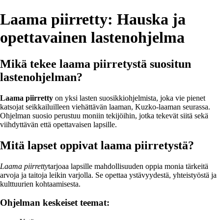
Laama piirretty: Hauska ja
opettavainen lastenohjelma
Mikä tekee laama piirretystä suositun
lastenohjelman?
Laama piirretty
on yksi lasten suosikkiohjelmista, joka vie pienet
katsojat seikkailuilleen viehättävän laaman, Kuzko-laaman seurassa.
Ohjelman suosio perustuu moniin tekijöihin, jotka tekevät siitä sekä
viihdyttävän että opettavaisen lapsille.
Mitä lapset oppivat laama piirretystä?
Laama piirretty
tarjoaa lapsille mahdollisuuden oppia monia tärkeitä
arvoja ja taitoja leikin varjolla. Se opettaa ystävyydestä, yhteistyöstä ja
kulttuurien kohtaamisesta.
Ohjelman keskeiset teemat: