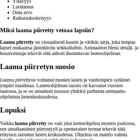
Ystävyys
Luottamus
Oma arvo
Ratkaisukeskeisyys
Miksi laama piirretty vetoaa lapsiin?
Laama piirretty
on visuaalisesti kaunis ja värikäs sarja, joka tempaa
lapset mukaansa jännittäviin seikkailuihin. Animaation hieno detalji- ja
huumorintaju tekevät siitä aidosti ihastuttavan lastenohjelman.
Laama piirretyn suosio
Laama piirretty
on voittanut monien lasten ja vanhempien sydämet
ympäri maailmaa. Lastenohjelman suosio on kasvanut vuosien
saatossa, ja se on ansaitusti noussut yhdeksi parhaista animaatio-
ohjelmista lastenkeskuudessa.
Lopuksi
Vaikka
laama piirretty
on vain yksi lastenohjelma monien joukossa,
sen ainutlaatuinen piirrostyyli ja opettavaiset teemat tekevät siitä
erityisen suositun lasten keskuudessa. Ohjelma on mainio valinta