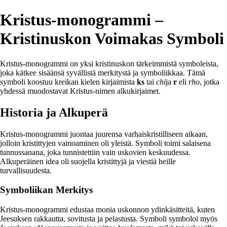
Kristus-monogrammi –
Kristinuskon Voimakas Symboli
Kristus-monogrammi on yksi kristinuskon tärkeimmistä symboleista,
joka kätkee sisäänsä syvällistä merkitystä ja symboliikkaa. Tämä
symboli koostuu kreikan kielen kirjaimista
ks
tai
chi
ja
r
eli
rho
, jotka
yhdessä muodostavat Kristus-nimen alkukirjaimet.
Historia ja Alkuperä
Kristus-monogrammi juontaa juurensa varhaiskristilliseen aikaan,
jolloin kristittyjen vainoaminen oli yleistä. Symboli toimi salaisena
tunnussanana, joka tunnistettiin vain uskovien keskuudessa.
Alkuperäinen idea oli suojella kristittyjä ja viestiä heille
turvallisuudesta.
Symboliikan Merkitys
Kristus-monogrammi edustaa monia uskonnon ydinkäsitteitä, kuten
Jeesuksen rakkautta, sovitusta ja pelastusta. Symboli symboloi myös