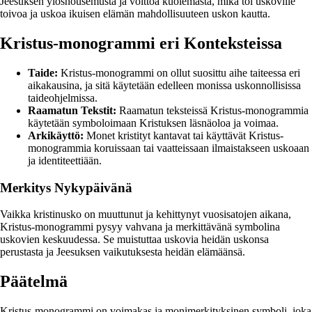
Jeesuksen ylösnousemusta ja voittoa kuolemasta, mikä toi uskoville
toivoa ja uskoa ikuisen elämän mahdollisuuteen uskon kautta.
Kristus-monogrammi eri Konteksteissa
Taide:
Kristus-monogrammi on ollut suosittu aihe taiteessa eri
aikakausina, ja sitä käytetään edelleen monissa uskonnollisissa
taideohjelmissa.
Raamatun Tekstit:
Raamatun teksteissä Kristus-monogrammia
käytetään symboloimaan Kristuksen läsnäoloa ja voimaa.
Arkikäyttö:
Monet kristityt kantavat tai käyttävät Kristus-
monogrammia koruissaan tai vaatteissaan ilmaistakseen uskoaan
ja identiteettiään.
Merkitys Nykypäivänä
Vaikka kristinusko on muuttunut ja kehittynyt vuosisatojen aikana,
Kristus-monogrammi pysyy vahvana ja merkittävänä symbolina
uskovien keskuudessa. Se muistuttaa uskovia heidän uskonsa
perustasta ja Jeesuksen vaikutuksesta heidän elämäänsä.
Päätelmä
Kristus-monogrammi on voimakas ja monimerkityksinen symboli, joka