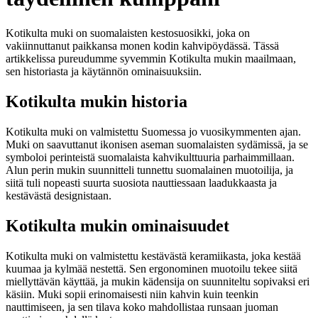
Kotikulta muki on suomalaisten kestosuosikki, joka on
vakiinnuttanut paikkansa monen kodin kahvipöydässä. Tässä
artikkelissa pureudumme syvemmin Kotikulta mukin maailmaan,
sen historiasta ja käytännön ominaisuuksiin.
Kotikulta mukin historia
Kotikulta muki on valmistettu Suomessa jo vuosikymmenten ajan.
Muki on saavuttanut ikonisen aseman suomalaisten sydämissä, ja se
symboloi perinteistä suomalaista kahvikulttuuria parhaimmillaan.
Alun perin mukin suunnitteli tunnettu suomalainen muotoilija, ja
siitä tuli nopeasti suurta suosiota nauttiessaan laadukkaasta ja
kestävästä designistaan.
Kotikulta mukin ominaisuudet
Kotikulta muki on valmistettu kestävästä keramiikasta, joka kestää
kuumaa ja kylmää nestettä. Sen ergonominen muotoilu tekee siitä
miellyttävän käyttää, ja mukin kädensija on suunniteltu sopivaksi eri
käsiin. Muki sopii erinomaisesti niin kahvin kuin teenkin
nauttimiseen, ja sen tilava koko mahdollistaa runsaan juoman