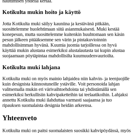
nauttimisen yhdellä kertaa.
Kotikulta mukin hoito ja käyttö
Jotta Kotikulta muki säilyy kauniina ja kestävänä pitkään,
suosittelemme huolehtimaan siitä asianmukaisesti. Muki kestää
konepesun, mutta suosittelemme kuitenkin huuhtomaan sen käsin
pesun jälkeen pitääksemme sen värin ja pintakuvioinnin
mahdollisimman hyvänä. Kuumia juomia tarjoillessa on hyvä
käyttää mukin alustana esimerkiksi alustalautasta tai kupin alustaa
suojaamaan pöytäpintaa mahdollisilta kuumuudenvaurioilta.
Kotikulta muki lahjana
Kotikulta muki on myös mainio lahjaidea niin kahvin- ja teenjuojille
kuin designista kiinnostuneille ystäville. Voit personoida lahjan
valitsemalla mukin eri värivaihtoehdoista tai yhdistämällä sen
esimerkiksi herkullisiin kahvipaketteihin tai teelaatikoihin. Lahjaksi
annettu Kotikulta muki ilahduttaa varmasti saajaansa ja tuo
ripauksen suomalaista designia heidän arkeensa.
Yhteenveto
Kotikulta muki on paitsi suomalaisten suosikki kahvipöydässä, myös