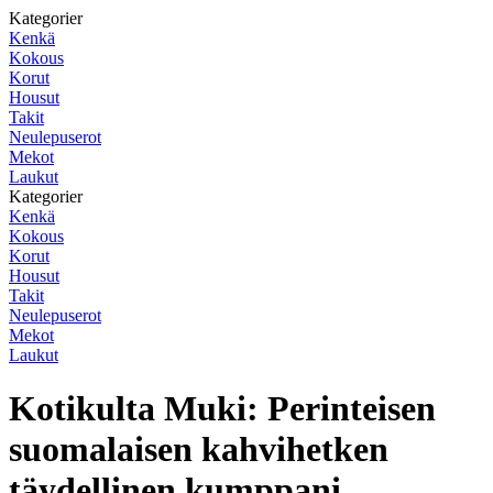
Kategorier
Kenkä
Kokous
Korut
Housut
Takit
Neulepuserot
Mekot
Laukut
Kategorier
Kenkä
Kokous
Korut
Housut
Takit
Neulepuserot
Mekot
Laukut
Kotikulta Muki: Perinteisen
suomalaisen kahvihetken
täydellinen kumppani