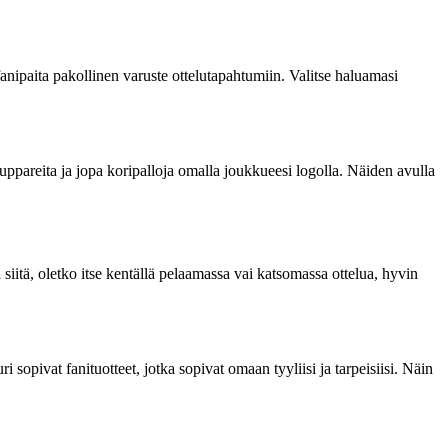
fanipaita pakollinen varuste ottelutapahtumiin. Valitse haluamasi
 huppareita ja jopa koripalloja omalla joukkueesi logolla. Näiden avulla
siitä, oletko itse kentällä pelaamassa vai katsomassa ottelua, hyvin
 sopivat fanituotteet, jotka sopivat omaan tyyliisi ja tarpeisiisi. Näin