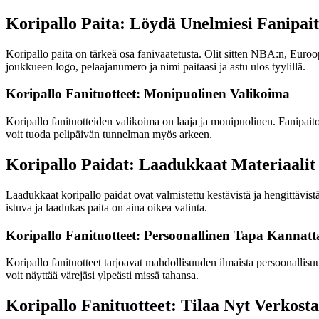
Koripallo Paita: Löydä Unelmiesi Fanipai
Koripallo paita on tärkeä osa fanivaatetusta. Olit sitten NBA:n, Euroo
joukkueen logo, pelaajanumero ja nimi paitaasi ja astu ulos tyylillä.
Koripallo Fanituotteet: Monipuolinen Valikoima
Koripallo fanituotteiden valikoima on laaja ja monipuolinen. Fanipaitoj
voit tuoda pelipäivän tunnelman myös arkeen.
Koripallo Paidat: Laadukkaat Materiaalit
Laadukkaat koripallo paidat ovat valmistettu kestävistä ja hengittävis
istuva ja laadukas paita on aina oikea valinta.
Koripallo Fanituotteet: Persoonallinen Tapa Kannatt
Koripallo fanituotteet tarjoavat mahdollisuuden ilmaista persoonallisuut
voit näyttää värejäsi ylpeästi missä tahansa.
Koripallo Fanituotteet: Tilaa Nyt Verkosta