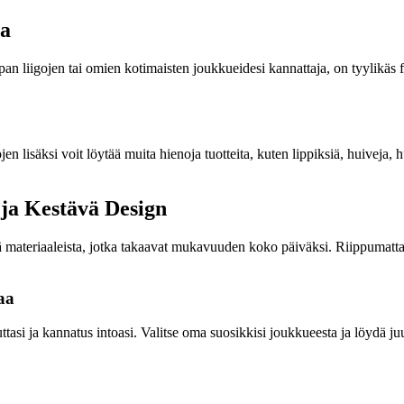
ta
pan liigojen tai omien kotimaisten joukkueidesi kannattaja, on tyylikäs 
en lisäksi voit löytää muita hienoja tuotteita, kuten lippiksiä, huiveja,
 ja Kestävä Design
tä materiaaleista, jotka takaavat mukavuuden koko päiväksi. Riippumatta 
aa
tasi ja kannatus intoasi. Valitse oma suosikkisi joukkueesta ja löydä juuri