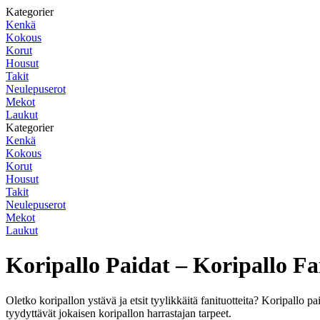
Kategorier
Kenkä
Kokous
Korut
Housut
Takit
Neulepuserot
Mekot
Laukut
Kategorier
Kenkä
Kokous
Korut
Housut
Takit
Neulepuserot
Mekot
Laukut
Koripallo Paidat – Koripallo Fa
Oletko koripallon ystävä ja etsit tyylikkäitä fanituotteita? Koripallo pa
tyydyttävät jokaisen koripallon harrastajan tarpeet.