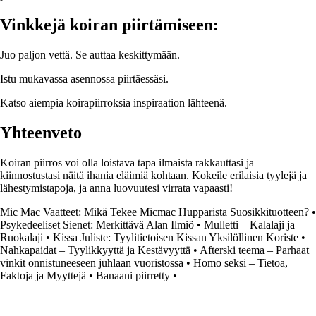
Vinkkejä koiran piirtämiseen:
Juo paljon vettä. Se auttaa keskittymään.
Istu mukavassa asennossa piirtäessäsi.
Katso aiempia koirapiirroksia inspiraation lähteenä.
Yhteenveto
Koiran piirros voi olla loistava tapa ilmaista rakkauttasi ja
kiinnostustasi näitä ihania eläimiä kohtaan. Kokeile erilaisia tyylejä ja
lähestymistapoja, ja anna luovuutesi virrata vapaasti!
Mic Mac Vaatteet: Mikä Tekee Micmac Hupparista Suosikkituotteen?
•
Psykedeeliset Sienet: Merkittävä Alan Ilmiö
•
Mulletti – Kalalaji ja
Ruokalaji
•
Kissa Juliste: Tyylitietoisen Kissan Yksilöllinen Koriste
•
Nahkapaidat – Tyylikkyyttä ja Kestävyyttä
•
Afterski teema – Parhaat
vinkit onnistuneeseen juhlaan vuoristossa
•
Homo seksi – Tietoa,
Faktoja ja Myyttejä
•
Banaani piirretty
•