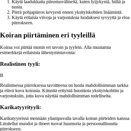
Käytä laadukkaita piirustusvälineitä, kuten lyijykyniä, hiiliä ja
tussia.
Piirrä pohjapiirros kevyesti ennen yksityiskohtien lisäämistä.
Käytä erilaisia viivoja ja varjostuksia luodaksesi syvyyttä ja eloa
piirrokseen.
Koiran piirtäminen eri tyyleillä
Koiraa voi piirtää monin eri tavoin ja tyylein. Alla muutamia
esimerkkejä erilaisista lähestymistavoista:
Realistinen tyyli:
B
Realistisessa piirroksessa tavoitteena on luoda mahdollisimman tarkka
ja elävä kuva koirasta. Kiinnitä erityistä huomiota yksityiskohtiin ja
varjostuksiin, jotta kuva näyttää mahdollisimman todelliselta.
Karikatyyrityyli:
Karikatyyreissä mennään yliampuvalla tavalla koiran piirteiden kanssa.
Liioitellut muodot ja ilmeet tuovat huumoria ja persoonallisuutta
piirrokseen.