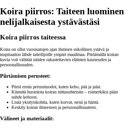
Koira piirros: Taiteen luominen
nelijalkaisesta ystävästäsi
Koira piirros taiteessa
Koira on ollut vuosisatojen ajan ihmisen uskollinen ystävä ja
inspiraation lähde taiteilijoille ympäri maailmaa. Piirtämällä koiran
kuvia voit välittää näiden rakastettavien eläinten kauneuden ja
persoonallisuuden.
Piirtämisen perusteet:
Piirrä ensin perusmuodot, kuten keho, pää ja jalat.
Kiinnitä huomiota koiran mittasuhteisiin – esimerkiksi pään
suhde kehoon.
Lisää yksityiskohtia, kuten korvat, nenä ja häntä.
Keskity koiran ilmeeseen ja persoonallisuuteen.
Välineet ja materiaalit: