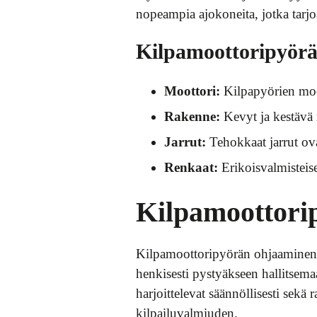
nopeampia ajokoneita, jotka tarjo
Kilpamoottoripyör
Moottori:
Kilpapyörien moot
Rakenne:
Kevyt ja kestävä
Jarrut:
Tehokkaat jarrut ova
Renkaat:
Erikoisvalmisteise
Kilpamoottorip
Kilpamoottoripyörän ohjaaminen vaa
henkisesti pystyäkseen hallitsemaa
harjoittelevat säännöllisesti sekä
kilpailuvalmiuden.