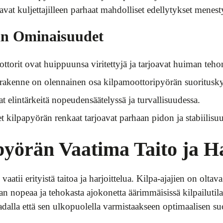
avat kuljettajilleen parhaat mahdolliset edellytykset menes
än Ominaisuudet
torit ovat huippuunsa viritettyjä ja tarjoavat huiman teh
 rakenne on olennainen osa kilpamoottoripyörän suoritusk
t elintärkeitä nopeudensäätelyssä ja turvallisuudessa.
t kilpapyörän renkaat tarjoavat parhaan pidon ja stabiilisu
yörän Vaatima Taito ja Ha
tii erityistä taitoa ja harjoittelua. Kilpa-ajajien on oltav
n nopeaa ja tehokasta ajokonetta äärimmäisissä kilpailutila
 radalla että sen ulkopuolella varmistaakseen optimaalisen s