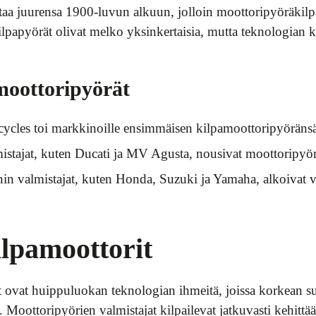
aa juurensa 1900-luvun alkuun, jolloin moottoripyöräkilpa
papyörät olivat melko yksinkertaisia, mutta teknologian ke
.
oottoripyörät
cles toi markkinoille ensimmäisen kilpamoottoripyöränsä
lmistajat, kuten Ducati ja MV Agusta, nousivat moottoripyö
in valmistajat, kuten Honda, Suzuki ja Yamaha, alkoivat va
lpamoottorit
 ovat huippuluokan teknologian ihmeitä, joissa korkean su
. Moottoripyörien valmistajat kilpailevat jatkuvasti kehittä