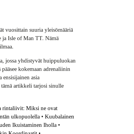
t vuosittain suuria yleisömääriä
ke ja Isle of Man TT. Nämä
ailmaa.
a, jossa yhdistyvät huippuluokan
sä pääsee kokemaan adrenaliinin
 ensisijainen asia
tämä artikkeli tarjosi sinulle
 rintaliivit: Miksi ne ovat
entän ulkopuolella
•
Kuubalainen
uden Ikuistaminen Iholla
•
in Koordinaatit
•