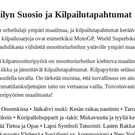
ilyn Suosio ja Kilpailutapahtumat
 urheilulaji ympäri maailmaa, ja kilpailutapahtumat keräävä
ia kilpailusarjoja ovat esimerkiksi MotoGP, World Superbi
 vauhdikasta viihdettä moottoriurheilun ystäville ympäri ma
ä kilpamoottoripyörä on moottoriurheilun kiehtova maailm
iikka ja jännittävät kilpailutapahtumat. Kilpapyörän seläs
della tavalla. On tärkeää muistaa, että turvallisuus on aina
attilaiskuljettajien taito on vertaansa vailla. Toivottavasti 
toripyörien maailmasta!
n Onnenkissa
•
Jääkahvi muki: Kesän raikas nautinto
•
Tarra
oikein
•
Koripallohupparit ja -takit: Mukavuutta ja tyyliä k
ä Tietoa ja Opas
•
Lapsi Symboli Tatuointi: Lasten Rakka
ukavuutta Yhdessä
•
Sosialismi vs. kommunismi
•
New York