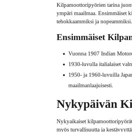
Kilpamoottoripyörien tarina juont
ympäri maailmaa. Ensimmäiset kil
tehokkaammiksi ja nopeammiksi
Ensimmäiset Kilpam
Vuonna 1907 Indian Motorcy
1930-luvulla italialaiset va
1950- ja 1960-luvuilla Japan
maailmanlaajuisesti.
Nykypäivän Ki
Nykyaikaiset kilpamoottoripyörät
myös turvallisuutta ja kestävyyttä