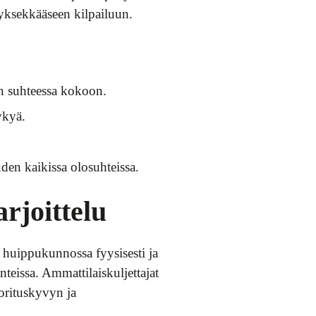
tyksekkääseen kilpailuun.
on suhteessa kokoon.
ykyä.
uden kaikissa olosuhteissa.
rjoittelu
a huippukunnossa fyysisesti ja
nteissa. Ammattilaiskuljettajat
uorituskyvyn ja