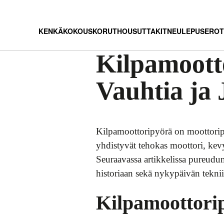
KENKÄ
KOKOUS
KORUT
HOUSUT
TAKIT
NEULEPUSEROT
Kilpamoott
Vauhtia ja 
Kilpamoottoripyörä on moottoripy
yhdistyvät tehokas moottori, kevy
Seuraavassa artikkelissa pureud
historiaan sekä nykypäivän tekni
Kilpamoottori