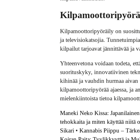
Kilpamoottoripyörä
Kilpamoottoripyöräily on suosittu
ja televisiokatsojia. Tunnetuimp
kilpailut tarjoavat jännittävää ja
Yhteenvetona voidaan todeta, ett
suorituskyky, innovatiivinen tekn
kihinää ja vauhdin hurmaa aivan uu
kilpamoottoripyörää ajaessa, ja amm
mielenkiintoista tietoa kilpamoot
Maneki Neko Kissa: Japanilaine
tehokkaita ja miten käyttää niitä 
Sikari
•
Kannabis Piippu – Tärkeä
Koiran Paita: Tyylikkyyttä ja M