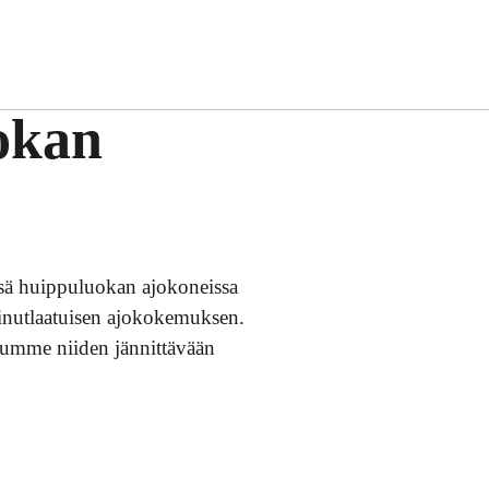
okan
ssä huippuluokan ajokoneissa
 ainutlaatuisen ajokokemuksen.
tumme niiden jännittävään