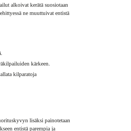
ilut alkoivat kerätä suosiotaan
hittyessä ne muuttuivat entistä
.
räkilpailuiden kärkeen.
llata kilparatoja
orituskyvyn lisäksi painotetaan
äkseen entistä parempia ja