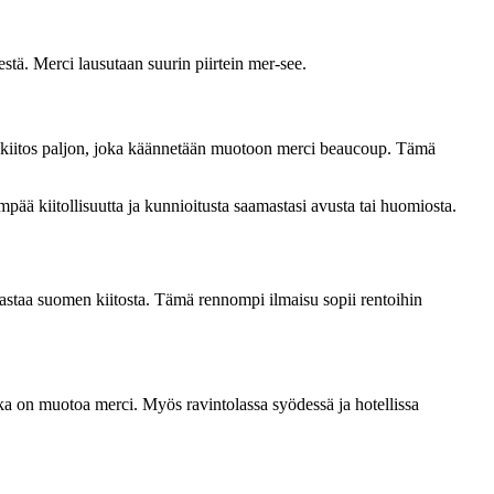
stä. Merci lausutaan suurin piirtein mer-see.
anoa kiitos paljon, joka käännetään muotoon merci beaucoup. Tämä
mpää kiitollisuutta ja kunnioitusta saamastasi avusta tai huomiosta.
vastaa suomen kiitosta. Tämä rennompi ilmaisu sopii rentoihin
 joka on muotoa merci. Myös ravintolassa syödessä ja hotellissa