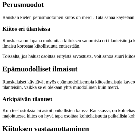
Perusmuodot
Ranskan kielen perusmuotoinen kiitos on merci. Tätä sanaa käytetään us
Kiitos eri tilanteissa
Ranskassa on tapana mukauttaa kiitoksen sanomista eri tilanteisiin ja 
ilmaisu korostaa kiitollisuutta entisestään.
Toisaalta, jos haluat osoittaa erityistä arvostusta, voit sanoa suuri k
Epämuodolliset ilmaisut
Ranskalaiset käyttävät myös epämuodollisempia kiitosilmaisuja kaverei
tilanteisiin, vaikka se ei olekaan yhtä muodollinen kuin merci.
Arkipäivän tilanteet
Kun teet ostoksia tai asioit paikallisten kanssa Ranskassa, on kohtelia
majoittuessa kiitos on hyvä tapa osoittaa kohteliaisuutta paikallisia ko
Kiitoksen vastaanottaminen