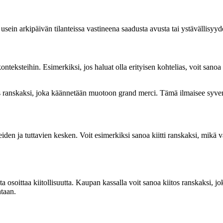
ein arkipäivän tilanteissa vastineena saadusta avusta tai ystävällisyyde
konteksteihin. Esimerkiksi, jos haluat olla erityisen kohtelias, voit s
iitos ranskaksi, joka käännetään muotoon grand merci. Tämä ilmaisee syve
den ja tuttavien kesken. Voit esimerkiksi sanoa kiitti ranskaksi, mikä 
sta osoittaa kiitollisuutta. Kaupan kassalla voit sanoa kiitos ranskaksi,
htaan.