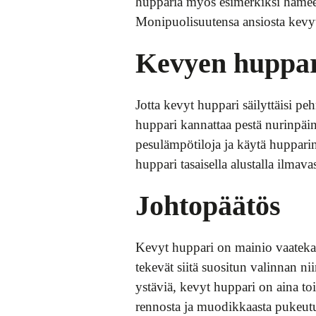
hupparia myös esimerkiksi hameen
Monipuolisuutensa ansiosta kevyt
Kevyen huppari
Jotta kevyt huppari säilyttäisi p
huppari kannattaa pestä nurinpäin
pesulämpötiloja ja käytä hupparin
huppari tasaisella alustalla ilmava
Johtopäätös
Kevyt huppari on mainio vaatekap
tekevät siitä suositun valinnan ni
ystäviä, kevyt huppari on aina toi
rennosta ja muodikkaasta pukeut