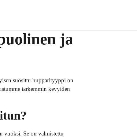
uolinen ja
tyisen suosittu hupparityyppi on
 tutustumme tarkemmin kevyiden
itun?
 vuoksi. Se on valmistettu