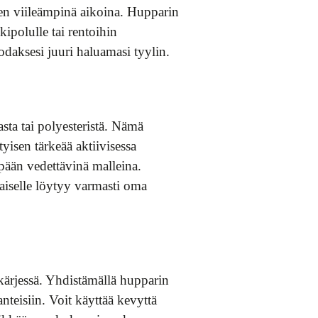
een viileämpinä aikoina. Hupparin
ipolulle tai rentoihin
daksesi juuri haluamasi tyylin.
sta tai polyesteristä. Nämä
yisen tärkeää aktiivisessa
i pään vedettävinä malleina.
kaiselle löytyy varmasti oma
kärjessä. Yhdistämällä hupparin
nteisiin. Voit käyttää kevyttä