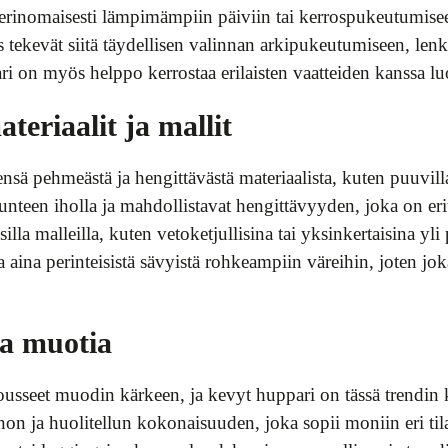
ii erinomaisesti lämpimämpiin päiviin tai kerrospukeutumis
 tekevät siitä täydellisen valinnan arkipukeutumiseen, lenkk
 on myös helppo kerrostaa erilaisten vaatteiden kanssa luo
eriaalit ja mallit
nsä pehmeästä ja hengittävästä materiaalista, kuten puuvilla
tunteen iholla ja mahdollistavat hengittävyyden, joka on erit
illa malleilla, kuten vetoketjullisina tai yksinkertaisina yl
aina perinteisistä sävyistä rohkeampiin väreihin, joten jo
a muotia
ousseet muodin kärkeen, ja kevyt huppari on tässä trendin 
non ja huolitellun kokonaisuuden, joka sopii moniin eri tila