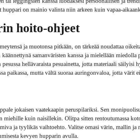
 tai leggingsien kanssa luodaksesi persoonallisen ja tre
 huppari on mainio valinta niin arkeen kuin vapaa-aikaank
n hoito-ohjeet
ehmeytensä ja muotonsa pitkään, on tärkeää noudattaa oikeit
 käännettynä samanväristen kanssa ja mielellään miedolla 
 pesussa hellävaraista pesuainetta, jotta materiaali säilyis
ssa paikassa, mutta vältä suoraa auringonvaloa, jotta värit ei
pale jokaisen vaatekaapin peruspilariksi. Sen monipuolis
in miehille kuin naisillekin. Olitpa sitten rentoutumassa ko
miva ja tyylikäs vaihtoehto. Valitse omasi värin, mallin ja m
umisesta kevyen hupparin avulla.