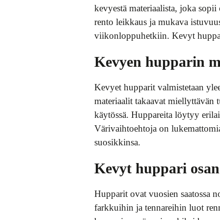
kevyestä materiaalista, joka sop
rento leikkaus ja mukava istuvuus
viikonloppuhetkiin. Kevyt huppari
Kevyen hupparin mat
Kevyet hupparit valmistetaan ylee
materiaalit takaavat miellyttävän 
käytössä. Huppareita löytyy erilais
Värivaihtoehtoja on lukemattomia 
suosikkinsa.
Kevyt huppari osan
Hupparit ovat vuosien saatossa n
farkkuihin ja tennareihin luot ren