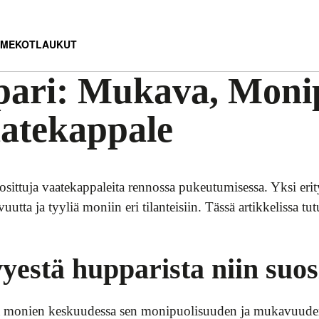
MEKOT
LAUKUT
ari: Mukava, Monip
aatekappale
uosittuja vaatekappaleita rennossa pukeutumisessa. Yksi eri
uutta ja tyyliä moniin eri tilanteisiin. Tässä artikkelissa
yestä hupparista niin suos
ta monien keskuudessa sen monipuolisuuden ja mukavuuden