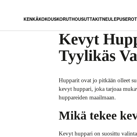
KENKÄ
KOKOUS
KORUT
HOUSUT
TAKIT
NEULEPUSEROT
Kevyt Hupp
Tyylikäs V
Hupparit ovat jo pitkään olleet s
kevyt huppari, joka tarjoaa mukav
huppareiden maailmaan.
Mikä tekee kev
Kevyt huppari on suosittu valin