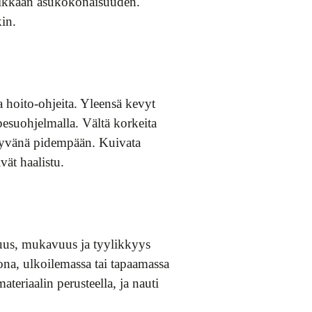
ndikkään asukokonaisuuden.
in.
a hoito-ohjeita. Yleensä kevyt
pesuohjelmalla. Vältä korkeita
i hyvänä pidempään. Kuivata
vät haalistu.
uus, mukavuus ja tyylikkyys
tona, ulkoilemassa tai tapaamassa
ateriaalin perusteella, ja nauti