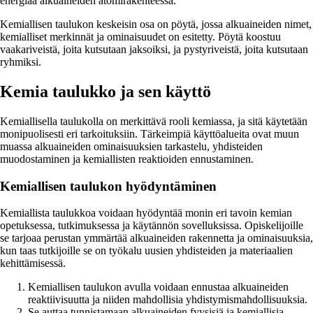
energiaa alkuaineiden atomirakenteessa.
Kemiallisen taulukon keskeisin osa on pöytä, jossa alkuaineiden nimet,
kemialliset merkinnät ja ominaisuudet on esitetty. Pöytä koostuu
vaakariveistä, joita kutsutaan jaksoiksi, ja pystyriveistä, joita kutsutaan
ryhmiksi.
Kemia taulukko ja sen käyttö
Kemiallisella taulukolla on merkittävä rooli kemiassa, ja sitä käytetään
monipuolisesti eri tarkoituksiin. Tärkeimpiä käyttöalueita ovat muun
muassa alkuaineiden ominaisuuksien tarkastelu, yhdisteiden
muodostaminen ja kemiallisten reaktioiden ennustaminen.
Kemiallisen taulukon hyödyntäminen
Kemiallista taulukkoa voidaan hyödyntää monin eri tavoin kemian
opetuksessa, tutkimuksessa ja käytännön sovelluksissa. Opiskelijoille
se tarjoaa perustan ymmärtää alkuaineiden rakennetta ja ominaisuuksia,
kun taas tutkijoille se on työkalu uusien yhdisteiden ja materiaalien
kehittämisessä.
Kemiallisen taulukon avulla voidaan ennustaa alkuaineiden
reaktiivisuutta ja niiden mahdollisia yhdistymismahdollisuuksia.
Se auttaa tunnistamaan alkuaineiden fyysisiä ja kemiallisia