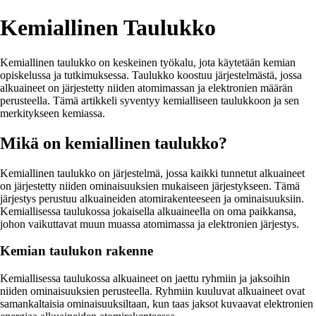
Kemiallinen Taulukko
Kemiallinen taulukko on keskeinen työkalu, jota käytetään kemian
opiskelussa ja tutkimuksessa. Taulukko koostuu järjestelmästä, jossa
alkuaineet on järjestetty niiden atomimassan ja elektronien määrän
perusteella. Tämä artikkeli syventyy kemialliseen taulukkoon ja sen
merkitykseen kemiassa.
Mikä on kemiallinen taulukko?
Kemiallinen taulukko on järjestelmä, jossa kaikki tunnetut alkuaineet
on järjestetty niiden ominaisuuksien mukaiseen järjestykseen. Tämä
järjestys perustuu alkuaineiden atomirakenteeseen ja ominaisuuksiin.
Kemiallisessa taulukossa jokaisella alkuaineella on oma paikkansa,
johon vaikuttavat muun muassa atomimassa ja elektronien järjestys.
Kemian taulukon rakenne
Kemiallisessa taulukossa alkuaineet on jaettu ryhmiin ja jaksoihin
niiden ominaisuuksien perusteella. Ryhmiin kuuluvat alkuaineet ovat
samankaltaisia ominaisuuksiltaan, kun taas jaksot kuvaavat elektronien