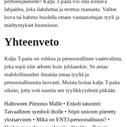
perheenjäsenelle? Kalju T-paita voi olla loistava
lahjaidea, joka ilahduttaa ja erottuu massasta. Valitse
kuva tai hahmo huolella ottaen vastaanottajan tyyli ja
mieltymykset huomioon.
Yhteenveto
Kalju T-paita on rohkea ja persoonallinen vaatevalinta,
joka sopii niin arkeen kuin juhlaankin. Se antaa
mahdollisuuden ilmaista omaa tyyliä ja
persoonallisuutta luovasti. Muista hoitaa kalju T-paita
oikein, jotta voit nauttia sen tyylikkyydestä pitkään.
Halloween Piirustus Mallit
•
Enkeli tatuointi:
Taivaallinen symboli iholle
•
Söpö unicorn piirretty
yksisarvinen
•
Mikä on ENTJ-persoonallisuus?
•