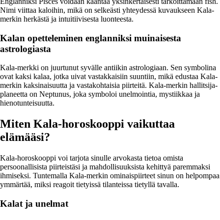
Englanniksi Pisces voidaan kääntää yksinkertaisesti tarkoittamaan fish.
Nimi viittaa kaloihin, mikä on selkeästi yhteydessä kuvaukseen Kala-
merkin herkästä ja intuitiivisesta luonteesta.
Kalan opetteleminen englanniksi muinaisesta
astrologiasta
Kala-merkki on juurtunut syvälle antiikin astrologiaan. Sen symbolina
ovat kaksi kalaa, jotka uivat vastakkaisiin suuntiin, mikä edustaa Kala-
merkin kaksinaisuutta ja vastakohtaisia piirteitä. Kala-merkin hallitsija-
planeetta on Neptunus, joka symboloi unelmointia, mystiikkaa ja
hienotunteisuutta.
Miten Kala-horoskooppi vaikuttaa
elämääsi?
Kala-horoskooppi voi tarjota sinulle arvokasta tietoa omista
persoonallisista piirteistäsi ja mahdollisuuksista kehittyä paremmaksi
ihmiseksi. Tuntemalla Kala-merkin ominaispiirteet sinun on helpompaa
ymmärtää, miksi reagoit tietyissä tilanteissa tietyllä tavalla.
Kalat ja unelmat