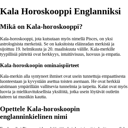
Kala Horoskooppi Englanniksi
Mikä on Kala-horoskooppi?
Kala-horoskooppi, jota kutsutaan myös nimellä Pisces, on yksi
astrologisista merkeistä. Se on kaksitoista eläinradan merkistä ja
sijoittuu 19. helmikuuta ja 20. maaliskuuta välille. Kala-merkille
tyypillisiä piirteitä ovat herkkyys, intuitiivisuus, luovuus ja empatia.
Kala-horoskoopin ominaispiirteet
Kala-merkin alla syntyneet ihmiset ovat usein tunnettuja empaattisesta
luonteestaan ja kyvystään asettua toisten asemaan. He ovat herkkiä
aistimaan ympärillään vallitsevia tunnelmia ja tarpeita. Kalat ovat myös
luovia ja mielikuvituksellisia yksilöitä, jotka usein löytävät outletin
taiteen tai musiikin kautta.
Opettele Kala-horoskoopin
englanninkielinen nimi