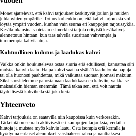
vuoden
Monet ajattelevat, että kahvi tarjoukset keskittyvät joulun ja muiden
juhlapyhien ympärille. Totuus kuitenkin on, että kahvi tarjouksia voi
löytää ympäri vuoden, kunhan vain seuraa eri kauppojen tarjoussykliä.
Kesäkuukausina saatetaan esimerkiksi tarjota erityisiä kesäkahveja
alennettuun hintaan, kun taas talvella suositaan vahvempia ja
tummempia kahvilaatuja.
Kohtuullinen kulutus ja laadukas kahvi
Vaikka onkin houkuttelevaa ostaa suuria eriä edullisesti, kannattaa silti
muistaa kahvin laatu. Halpa kahvi saattaa sisältää laaduttomia papuja
tai olla huonosti paahdettua, mikä vaikuttaa suoraan juomasi makuun.
Siksi suosittelemme panostamaan laadukkaaseen kahviin, vaikka se
maksaisikin hieman enemmän. Tämä takaa sen, että voit nauttia
täydellisestä kahvihetkestä joka kerta.
Yhteenveto
Kahvi tarjouksia on saatavilla niin kaupoissa kuin verkossakin.
Tärkeintä on seurata aktiivisesti eri kauppojen tarjouksia, vertailla
hintoja ja muistaa myös kahvin laatu. Osta isompia eriä kerralla ja
hyödynnä erilaiset alennukset säästääksesi rahaa ja nauttiaksesi