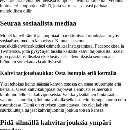
eivät ole saatavilla perinteisistä kaupoista. Muista kuitenkin vertailla
hintoja eri kauppojen välillä, jotta varmistat saavasi parhaan
mahdollisen diilin.
Seuraa sosiaalista mediaa
Monet kahvibrändit ja kauppiaat markkinoivat tarjouksiaan myös
sosiaalisen median kanavissa. Kannattaa seurata
suosikkikahvimerkkejäsi esimerkiksi Instagramissa, Facebookissa ja
Twitterissä, jotta pysyt ajan tasalla kaikista kahvi tarjouksista. Saatat
jopa päästä osalliseksi eksklusiivisista alennuksista seuraamalla
brändien somekanavia aktiivisesti.
Kahvi tarjoushaukka: Osta isompia eriä kerralla
Yksi tehokas keino säästää kahvin ostossa on ostaa suurempia eriä
kerralla. Useat kahvikauppiaat tarjoavat alennusta esimerkiksi
kilohinnoitelluista kahvipusseista. Vaikka yksittäinen hinta saattaa
vaikuttaa suurelta, kilohinta voi olla selkeästi edullisempi suuren erän
ostamisessa. Tämä on erityisen kannattavaa, jos olet kahvin
suurkuluttaja tai jaat kahvinjuonnin jonkun toisen kanssa.
Pidä silmällä kahvitarjouksia ympäri