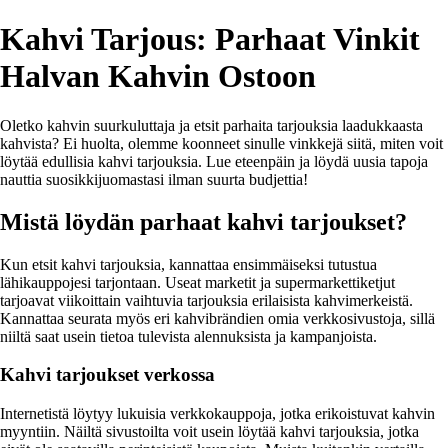
Kahvi Tarjous: Parhaat Vinkit
Halvan Kahvin Ostoon
Oletko kahvin suurkuluttaja ja etsit parhaita tarjouksia laadukkaasta
kahvista? Ei huolta, olemme koonneet sinulle vinkkejä siitä, miten voit
löytää edullisia kahvi tarjouksia. Lue eteenpäin ja löydä uusia tapoja
nauttia suosikkijuomastasi ilman suurta budjettia!
Mistä löydän parhaat kahvi tarjoukset?
Kun etsit kahvi tarjouksia, kannattaa ensimmäiseksi tutustua
lähikauppojesi tarjontaan. Useat marketit ja supermarkettiketjut
tarjoavat viikoittain vaihtuvia tarjouksia erilaisista kahvimerkeistä.
Kannattaa seurata myös eri kahvibrändien omia verkkosivustoja, sillä
niiltä saat usein tietoa tulevista alennuksista ja kampanjoista.
Kahvi tarjoukset verkossa
Internetistä löytyy lukuisia verkkokauppoja, jotka erikoistuvat kahvin
myyntiin. Näiltä sivustoilta voit usein löytää kahvi tarjouksia, jotka