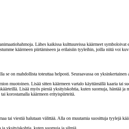
ja animaatiohahmoja. Lähes kaikissa kulttuureissa käärmeet symboloivat er
ustumme käärmeen piirtämiseen ja erilaisiin tyyleihin, joilla niitä voi kuv
lla se on mahdollista toteuttaa helposti. Seuraavassa on yksinkertainen a
mion muotoinen. Lisää sitten käärmeen vartalo käyttämällä kaaria tai su
käärteillä. Lisää myös pieniä yksityiskohtia, kuten suomuja, häntää ja ma
 tai korostamalla käärmeen erityispiirteitä.
elmaa tai viestiä halutaan välittää. Alla on muutamia suosittuja tyylejä kä
ja yksityiskohtia, kuten suomuja ja silmiä.