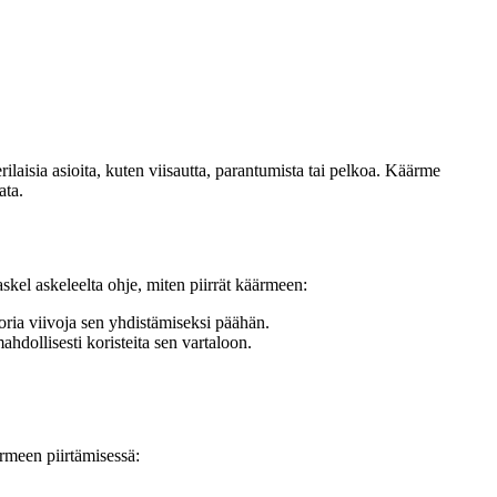
ilaisia asioita, kuten viisautta, parantumista tai pelkoa. Käärme
ata.
skel askeleelta ohje, miten piirrät käärmeen:
oria viivoja sen yhdistämiseksi päähän.
hdollisesti koristeita sen vartaloon.
ärmeen piirtämisessä: