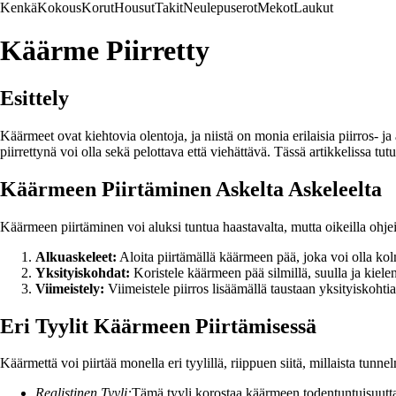
Kenkä
Kokous
Korut
Housut
Takit
Neulepuserot
Mekot
Laukut
Käärme Piirretty
Esittely
Käärmeet ovat kiehtovia olentoja, ja niistä on monia erilaisia piirros- 
piirrettynä voi olla sekä pelottava että viehättävä. Tässä artikkelissa tut
Käärmeen Piirtäminen Askelta Askeleelta
Käärmeen piirtäminen voi aluksi tuntua haastavalta, mutta oikeilla ohjei
Alkuaskeleet:
Aloita piirtämällä käärmeen pää, joka voi olla kol
Yksityiskohdat:
Koristele käärmeen pää silmillä, suulla ja kielen
Viimeistely:
Viimeistele piirros lisäämällä taustaan yksityiskohtia
Eri Tyylit Käärmeen Piirtämisessä
Käärmettä voi piirtää monella eri tyylillä, riippuen siitä, millaista tunn
Realistinen Tyyli:
Tämä tyyli korostaa käärmeen todentuntuisuutta 