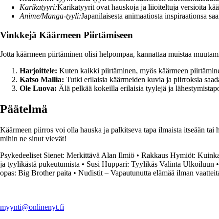
Karikatyyri:
Karikatyyrit ovat hauskoja ja liioiteltuja versioita käär
Anime/Manga-tyyli:
Japanilaisesta animaatiosta inspiraationsa sa
Vinkkejä Käärmeen Piirtämiseen
Jotta käärmeen piirtäminen olisi helpompaa, kannattaa muistaa muutam
Harjoittele:
Kuten kaikki piirtäminen, myös käärmeen piirtäminen v
Katso Mallia:
Tutki erilaisia käärmeiden kuvia ja piirroksia saadak
Ole Luova:
Älä pelkää kokeilla erilaisia tyylejä ja lähestymista
Päätelmä
Käärmeen piirros voi olla hauska ja palkitseva tapa ilmaista itseään tai ha
mihin ne sinut vievät!
Psykedeeliset Sienet: Merkittävä Alan Ilmiö
•
Rakkaus Hymiöt: Kuinka 
ja tyylikästä pukeutumista
•
Susi Huppari: Tyylikäs Valinta Ulkoiluun
opas: Big Brother paita
•
Nudistit – Vapautunutta elämää ilman vaatteit
myynti@onlinenyt.fi