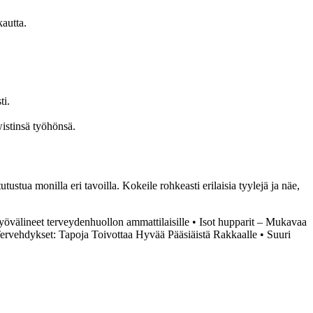
kautta.
ti.
wistinsä työhönsä.
utustua monilla eri tavoilla. Kokeile rohkeasti erilaisia tyylejä ja näe,
yövälineet terveydenhuollon ammattilaisille
•
Isot hupparit – Mukavaa
Tervehdykset: Tapoja Toivottaa Hyvää Pääsiäistä Rakkaalle
•
Suuri