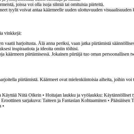
meistä, joissa voi olla isoja silmiä tai omituisia piirteitä.
aneet tyylit voivat antaa käärmeelle uuden ulottuvuuden visuaalisuuden 
ia vinkkejä:
aatii harjoitusta. Älä anna periksi, vaan jatka piirtämistä säännöllises
sesi inspiraatiota ja ideoita omiin töihisi.
poja käärmeen piirtämisessä. Jokainen piirtäjä tuo oman persoonallisen t
rjoitella piirtämistä. Käärmeet ovat mielenkiintoisia aiheita, joihin voi t
Käyttää Niitä Oikein
•
Hoitajan laukku ja vyölaukku: Käytännölliset t
•
Eroottinen sarjakuva: Taiteen ja Fantasian Kohtaaminen
•
Pääsiäisen 
a
•