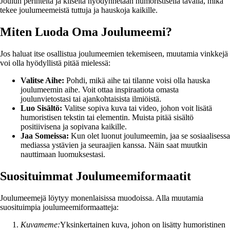
Joulun perinteitä ja kliseitä hyödynnetään humoristisella tavalla, mikä
tekee joulumeemeistä tuttuja ja hauskoja kaikille.
Miten Luoda Oma Joulumeemi?
Jos haluat itse osallistua joulumeemien tekemiseen, muutamia vinkkejä
voi olla hyödyllistä pitää mielessä:
Valitse Aihe:
Pohdi, mikä aihe tai tilanne voisi olla hauska
joulumeemin aihe. Voit ottaa inspiraatiota omasta
joulunvietostasi tai ajankohtaisista ilmiöistä.
Luo Sisältö:
Valitse sopiva kuva tai video, johon voit lisätä
humoristisen tekstin tai elementin. Muista pitää sisältö
positiivisena ja sopivana kaikille.
Jaa Someissa:
Kun olet luonut joulumeemin, jaa se sosiaalisessa
mediassa ystävien ja seuraajien kanssa. Näin saat muutkin
nauttimaan luomuksestasi.
Suosituimmat Joulumeemiformaatit
Joulumeemejä löytyy monenlaisissa muodoissa. Alla muutamia
suosituimpia joulumeemiformaatteja:
Kuvameme:
Yksinkertainen kuva, johon on lisätty humoristinen