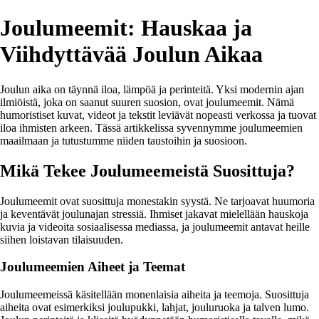
Joulumeemit: Hauskaa ja
Viihdyttävää Joulun Aikaa
Joulun aika on täynnä iloa, lämpöä ja perinteitä. Yksi modernin ajan
ilmiöistä, joka on saanut suuren suosion, ovat joulumeemit. Nämä
humoristiset kuvat, videot ja tekstit leviävät nopeasti verkossa ja tuovat
iloa ihmisten arkeen. Tässä artikkelissa syvennymme joulumeemien
maailmaan ja tutustumme niiden taustoihin ja suosioon.
Mikä Tekee Joulumeemeistä Suosittuja?
Joulumeemit ovat suosittuja monestakin syystä. Ne tarjoavat huumoria
ja keventävät joulunajan stressiä. Ihmiset jakavat mielellään hauskoja
kuvia ja videoita sosiaalisessa mediassa, ja joulumeemit antavat heille
siihen loistavan tilaisuuden.
Joulumeemien Aiheet ja Teemat
Joulumeemeissä käsitellään monenlaisia aiheita ja teemoja. Suosittuja
aiheita ovat esimerkiksi joulupukki, lahjat, jouluruoka ja talven lumo.