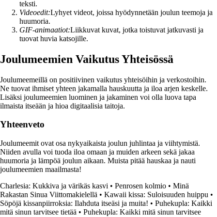
teksti.
Videoedit:
Lyhyet videot, joissa hyödynnetään joulun teemoja ja
huumoria.
GIF-animaatiot:
Liikkuvat kuvat, jotka toistuvat jatkuvasti ja
tuovat huvia katsojille.
Joulumeemien Vaikutus Yhteisössä
Joulumeemeillä on positiivinen vaikutus yhteisöihin ja verkostoihin.
Ne tuovat ihmiset yhteen jakamalla hauskuutta ja iloa arjen keskelle.
Lisäksi joulumeemien luominen ja jakaminen voi olla luova tapa
ilmaista itseään ja hioa digitaalisia taitoja.
Yhteenveto
Joulumeemit ovat osa nykyaikaista joulun juhlintaa ja viihtymistä.
Niiden avulla voi tuoda iloa omaan ja muiden arkeen sekä jakaa
huumoria ja lämpöä joulun aikaan. Muista pitää hauskaa ja nauti
joulumeemien maailmasta!
Charlesia: Kukkiva ja värikäs kasvi
•
Penrosen kolmio
•
Minä
Rakastan Sinua Viittomakielellä
•
Kawaii kissa: Suloisuuden huippu
•
Söpöjä kissanpiirroksia: Ilahduta itseäsi ja muita!
•
Puhekupla: Kaikki
mitä sinun tarvitsee tietää
•
Puhekupla: Kaikki mitä sinun tarvitsee