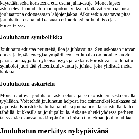
käytetään sekä koristeena että osana juhla-asuja. Monet lapset
askartelevat jouluhatun joulupukin avuksi ja laittavat sen päähänsä
jouluaattona odottaessaan lahjojenjakoa. Aikuisetkin saattavat pitää
jouluhattua osana juhla-asuaan esimerkiksi joulujuhlissa ja -
konserteissa.
Jouluhatun symboliikka
Jouluhattu edustaa perinteitä, iloa ja juhlavuutta. Sen uskotaan tuovan
onnea ja hyvää energiaa ympärilleen. Joulunaika on monille vuoden
parasta aikaa, jolloin yhteisöllisyys ja rakkaus korostuvat. Jouluhattu
symboloi juuri tätä yhteenkuuluvuutta ja juhlaa, joka yhdistää meitä
kaikkia.
Jouluhatun askartelu
Monet nauttivat jouluhatun askartelusta ja sen koristelemisesta omalla
tyylillään. Voit tehdä jouluhatun helposti itse esimerkiksi kankaasta tai
paperista. Koristele hattu haluamillasi jouluaiheisilla koristeilla, kuten
tähdillä, kukkasilla tai joulupalloilla. Askarteluhetki yhdessä perheen
tai ystävien kanssa luo lämpimän ja iloisen tunnelman joulun juhlaan.
Jouluhatun merkitys nykypäivänä