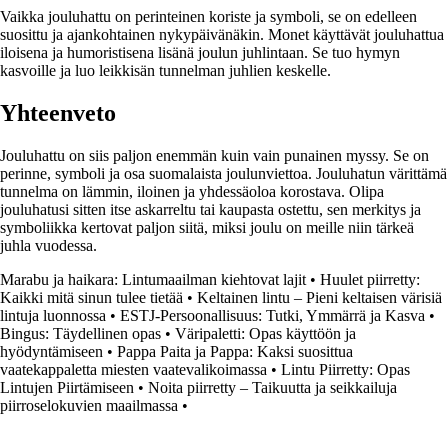
Vaikka jouluhattu on perinteinen koriste ja symboli, se on edelleen
suosittu ja ajankohtainen nykypäivänäkin. Monet käyttävät jouluhattua
iloisena ja humoristisena lisänä joulun juhlintaan. Se tuo hymyn
kasvoille ja luo leikkisän tunnelman juhlien keskelle.
Yhteenveto
Jouluhattu on siis paljon enemmän kuin vain punainen myssy. Se on
perinne, symboli ja osa suomalaista joulunviettoa. Jouluhatun värittämä
tunnelma on lämmin, iloinen ja yhdessäoloa korostava. Olipa
jouluhatusi sitten itse askarreltu tai kaupasta ostettu, sen merkitys ja
symboliikka kertovat paljon siitä, miksi joulu on meille niin tärkeä
juhla vuodessa.
Marabu ja haikara: Lintumaailman kiehtovat lajit
•
Huulet piirretty:
Kaikki mitä sinun tulee tietää
•
Keltainen lintu – Pieni keltaisen värisiä
lintuja luonnossa
•
ESTJ-Persoonallisuus: Tutki, Ymmärrä ja Kasva
•
Bingus: Täydellinen opas
•
Väripaletti: Opas käyttöön ja
hyödyntämiseen
•
Pappa Paita ja Pappa: Kaksi suosittua
vaatekappaletta miesten vaatevalikoimassa
•
Lintu Piirretty: Opas
Lintujen Piirtämiseen
•
Noita piirretty – Taikuutta ja seikkailuja
piirroselokuvien maailmassa
•