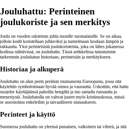
Jouluhattu: Perinteinen
joulukoriste ja sen merkitys
Joulu on vuoden odotetuin juhla monille suomalaisille. Se on aikaa,
jolloin kodit koristellaan juhlaviksi ja tunnelmaan luodaan lämpöä ja
rakkautta. Yksi perinteisistä joulukoristeista, joka on lähes jokaisessa
kodissa nähtävissä, on jouluhattu. Tässä artikkelissa tutustumme
tarkemmin jouluhatun historiaan, perinteisiin ja merkitykseen.
Historiaa ja alkuperä
Jouluhattu on alun perin peräisin muinaisesta Euroopasta, jossa sitä
käytettiin symboloimaan hyvää onnea ja vaurautta. Uskottiin, että hattu
suojelee käyttäjäänsä pahoilta hengiltä ja tuo samalla runsautta ja
menestystä. Jouluhatulla on vahvat juuret myös kristinuskossa, missä
se assosioituu enkeleihin ja taivaalliseen siunaukseen.
Perinteet ja käyttö
Suomessa jouluhattu on yleensä punainen, valkoinen tai vihreä, ja sitä