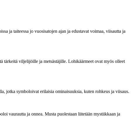
sa ja taiteessa jo vuosisatojen ajan ja edustavat voimaa, viisautta ja
ärkeitä viljelijöille ja metsästäjille. Lohikäärmeet ovat myös olleet
illa, jotka symboloivat erilaisia ominaisuuksia, kuten rohkeus ja viisaus.
oi vaurautta ja onnea. Musta puolestaan ​​liitetään mystiikkaan ja