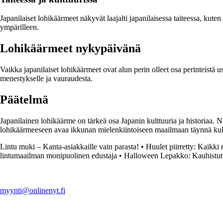
Japanilaiset lohikäärmeet näkyvät laajalti japanilaisessa taiteessa, kut
ympärilleen.
Lohikäärmeet nykypäivänä
Vaikka japanilaiset lohikäärmeet ovat alun perin olleet osa perinteist
menestykselle ja vauraudesta.
Päätelmä
Japanilainen lohikäärme on tärkeä osa Japanin kulttuuria ja historiaa. N
lohikäärmeeseen avaa ikkunan mielenkiintoiseen maailmaan täynnä kultt
Lintu muki – Kanta-asiakkaille vain parasta!
•
Huulet piirretty: Kaikki 
lintumaailman monipuolinen edustaja
•
Halloween Lepakko: Kauhistut
myynti@onlinenyt.fi