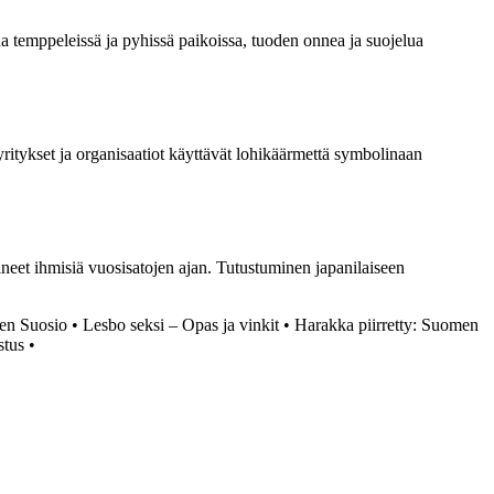
ena temppeleissä ja pyhissä paikoissa, tuoden onnea ja suojelua
ritykset ja organisaatiot käyttävät lohikäärmettä symbolinaan
ineet ihmisiä vuosisatojen ajan. Tutustuminen japanilaiseen
en Suosio
•
Lesbo seksi – Opas ja vinkit
•
Harakka piirretty: Suomen
stus
•