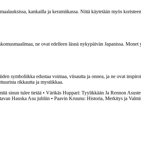
en maalauksissa, kankailla ja keramiikassa. Niitä käytetään myös koriste
ä uskomusmaailmaa, ne ovat edelleen läsnä nykypäivän Japanissa. Monet y
iiden symboliikka edustaa voimaa, viisautta ja onnea, ja ne ovat inspiro
uurista rikkautta ja mystiikkaa.
mitä sinun tulee tietää
•
Värikäs Huppari: Tyylikkään Ja Rennon Asuste
tavan Hauska Asu juhliin
•
Paavin Kruunu: Historia, Merkitys ja Valmi