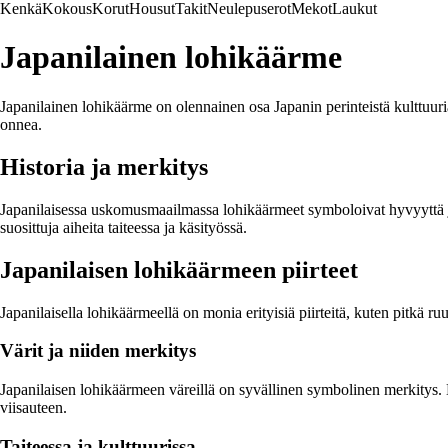
Kenkä
Kokous
Korut
Housut
Takit
Neulepuserot
Mekot
Laukut
Japanilainen lohikäärme
Japanilainen lohikäärme on olennainen osa Japanin perinteistä kulttuuria 
onnea.
Historia ja merkitys
Japanilaisessa uskomusmaailmassa lohikäärmeet symboloivat hyvyyttä ja o
suosittuja aiheita taiteessa ja käsityössä.
Japanilaisen lohikäärmeen piirteet
Japanilaisella lohikäärmeellä on monia erityisiä piirteitä, kuten pitkä ruu
Värit ja niiden merkitys
Japanilaisen lohikäärmeen väreillä on syvällinen symbolinen merkitys. 
viisauteen.
Taiteessa ja kulttuurissa