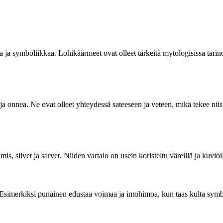
ja symboliikkaa. Lohikäärmeet ovat olleet tärkeitä mytologisissa tarinois
nnea. Ne ovat olleet yhteydessä sateeseen ja veteen, mikä tekee niistä t
mis, siivet ja sarvet. Niiden vartalo on usein koristeltu väreillä ja kuvio
Esimerkiksi punainen edustaa voimaa ja intohimoa, kun taas kulta symbol