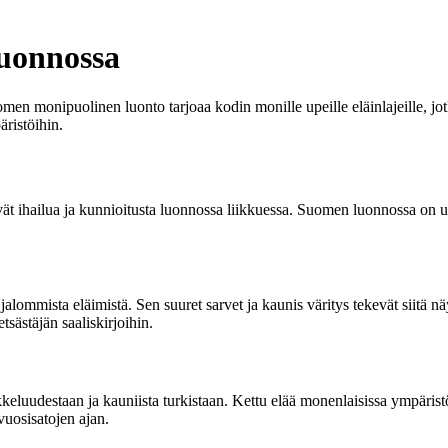
Luonnossa
men monipuolinen luonto tarjoaa kodin monille upeille eläinlajeille, jot
äristöihin.
ävät ihailua ja kunnioitusta luonnossa liikkuessa. Suomen luonnossa on u
ommista eläimistä. Sen suuret sarvet ja kaunis väritys tekevät siitä n
sästäjän saaliskirjoihin.
keluudestaan ja kauniista turkistaan. Kettu elää monenlaisissa ympäris
vuosisatojen ajan.