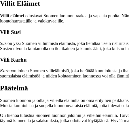
Villit Eläimet
Villit eläimet
edustavat Suomen luonnon raakaa ja vapaata puolta. Nämä
luontoharrastajille ja valokuvaajille.
Villi Susi
Susi
on yksi Suomen villimmistä eläimistä, joka herättää usein ristiriitai
Susien ulvonta kuutamolla on ikiaikainen ja kaunis ääni, joka kutsuu 
Villi Karhu
Karhu
on toinen Suomen villieläimistä, joka herättää kunnioitusta ja iha
suomalaista eläimistöä ja niiden kohtaaminen luonnossa voi olla jännit
Päätelmä
Suomen luonnon jaloilla ja villeillä eläimillä on oma erityinen paik
Muista kunnioittaa ja suojella luonnonvaraisia eläimiä, jotta tulevat su
Oli hienoa tutustua Suomen luonnon jaloihin ja villeihin eläimiin. Toivo
täynnä kauneutta ja salaisuuksia, jotka odottavat löytäjäänsä. Hyvää ma