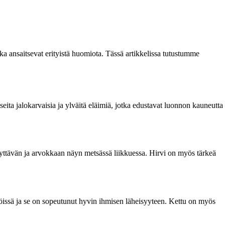
ka ansaitsevat erityistä huomiota. Tässä artikkelissa tutustumme
seita jalokarvaisia ja ylväitä eläimiä, jotka edustavat luonnon kauneutta
äyttävän ja arvokkaan näyn metsässä liikkuessa. Hirvi on myös tärkeä
töissä ja se on sopeutunut hyvin ihmisen läheisyyteen. Kettu on myös