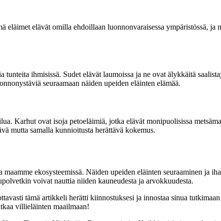
 eläimet elävät omilla ehdoillaan luonnonvaraisessa ympäristössä, ja
sia tunteita ihmisissä. Sudet elävät laumoissa ja ne ovat älykkäitä saalis
luonnonystäviä seuraamaan näiden upeiden eläinten elämää.
ilua. Karhut ovat isoja petoeläimiä, jotka elävät monipuolisissa metsämaas
tävä mutta samalla kunnioitusta herättävä kokemus.
kansa maamme ekosysteemissä. Näiden upeiden eläinten seuraaminen ja i
kupolvetkin voivat nauttia niiden kauneudesta ja arvokkuudesta.
ttavasti tämä artikkeli herätti kiinnostuksesi ja innostaa sinua tutkima
tkaa villieläinten maailmaan!