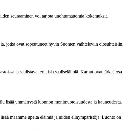
 niiden seuraaminen voi tarjota unohtumattomia kokemuksia
tajia, jotka ovat sopeutuneet hyvin Suomen vaihteleviin olosuhteisiin.
toissa ja saalistavat erilaisia saaliseläimiä. Karhut ovat tärkeä osa
hailu lisää ymmärrystä luonnon monimuotoisuudesta ja kauneudesta.
an lisää maamme upeita eläimiä ja niiden elinympäristöjä. Luonto on