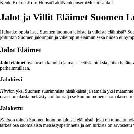
Kenkä
Kokous
Korut
Housut
Takit
Neulepuserot
Mekot
Laukut
Jalot ja Villit Eläimet Suomen 
Haluatko oppia lisää Suomen luonnon jaloista ja villeistä eläimistä? Suo
joihinkin Suomen jaloimpiin ja villeimpiin eläimiin sekä niiden elinymp
Jalot Eläimet
Jalot eläimet
ovat usein kauniita ja majesteettisia otuksia, jotka herätt
parhaimmillaan.
Jalohirvi
Hirvi
on yksi Suomen suurimmista nisäkkäistä ja samalla yksi maamme jal
osa suomalaista metsästyskulttuuria ja se kuuluu monen suomalaisen met
Jalokettu
Kettu
on toinen Suomen luonnon jaloista eläimistä, joka on tunnettu nok
tärkeä osa suomalaista metsästysperinnettä ja sen turkista on arvostettu 