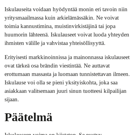
Iskulauseita voidaan hyödyntää monin eri tavoin niin
yritysmaailmassa kuin arkielämässäkin. Ne voivat
toimia kannustimina, muistinvirkistäjinä tai jopa
huumorin lähteenä. Iskulauseet voivat luoda yhteyden
ihmisten välille ja vahvistaa yhteisöllisyyttä.
Erityisesti markkinoinnissa ja mainonnassa iskulauseet
ovat tärkeä osa brändin viestintää. Ne auttavat
erottumaan massasta ja luomaan tunnistettavan ilmeen.
Iskulause voi olla se pieni yksityiskohta, joka saa
asiakkaan valitsemaan juuri sinun tuotteesi kilpailijan
sijaan.
Päätelmä
Iskulauseen voima on kiistaton. Se pystyy