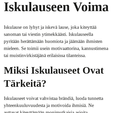
Iskulauseen Voima
Iskulause on lyhyt ja iskevä lause, joka kiteyttää
sanoman tai viestin ytimekkäästi. Iskulauseella
pyritään herättämään huomiota ja jäämään ihmisten
mieleen. Se toimii usein motivaattorina, kannustimena
tai muistinvirkistäjänä erilaisissa tilanteissa.
Miksi Iskulauseet Ovat
Tärkeitä?
Iskulauseet voivat vahvistaa brändiä, luoda tunnetta
yhteenkuuluvuudesta ja motivoida ihmisiä. Ne
auttavat kiteyttämään monimutkaisia asioita