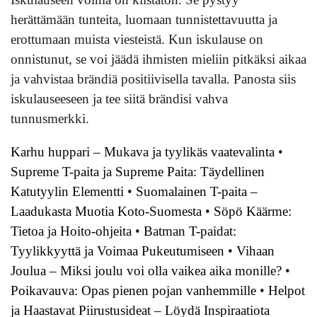
herättämään tunteita, luomaan tunnistettavuutta ja
erottumaan muista viesteistä. Kun iskulause on
onnistunut, se voi jäädä ihmisten mieliin pitkäksi aikaa
ja vahvistaa brändiä positiivisella tavalla. Panosta siis
iskulauseeseen ja tee siitä brändisi vahva
tunnusmerkki.
Karhu huppari – Mukava ja tyylikäs vaatevalinta
•
Supreme T-paita ja Supreme Paita: Täydellinen
Katutyylin Elementti
•
Suomalainen T-paita –
Laadukasta Muotia Koto-Suomesta
•
Söpö Käärme:
Tietoa ja Hoito-ohjeita
•
Batman T-paidat:
Tyylikkyyttä ja Voimaa Pukeutumiseen
•
Vihaan
Joulua – Miksi joulu voi olla vaikea aika monille?
•
Poikavauva: Opas pienen pojan vanhemmille
•
Helpot
ja Haastavat Piirustusideat – Löydä Inspiraatiota