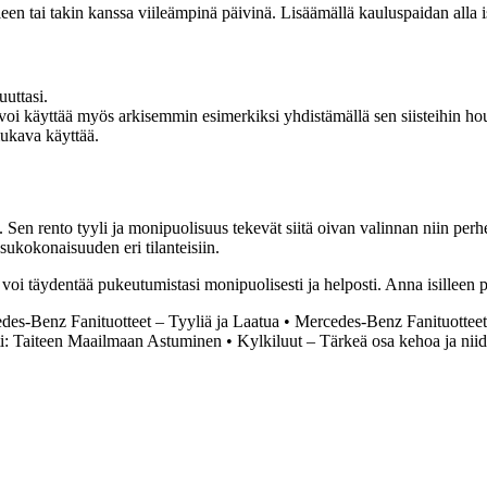
uleen tai takin kanssa viileämpinä päivinä. Lisäämällä kauluspaidan alla
uuttasi.
ä voi käyttää myös arkisemmin esimerkiksi yhdistämällä sen siisteihin ho
mukava käyttää.
. Sen rento tyyli ja monipuolisuus tekevät siitä oivan valinnan niin perhe
asukokonaisuuden eri tilanteisiin.
ka voi täydentää pukeutumistasi monipuolisesti ja helposti. Anna isilleen p
des-Benz Fanituotteet – Tyyliä ja Laatua
•
Mercedes-Benz Fanituotteet 
ti: Taiteen Maailmaan Astuminen
•
Kylkiluut – Tärkeä osa kehoa ja niid