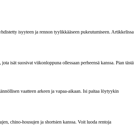
 yhdistetty isyyteen ja rennon tyylikkääseen pukeutumiseen. Artikkelissa
tä, jota isät suosivat viikonloppuna ollessaan perheensä kanssa. Pian tästä
nnöllisen vaatteen arkeen ja vapaa-aikaan. Isi paitaa löytyykin
kkujen, chino-housujen ja shortsien kanssa. Voit luoda rentoja