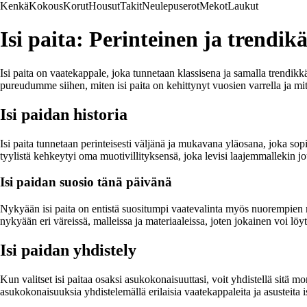
Kenkä
Kokous
Korut
Housut
Takit
Neulepuserot
Mekot
Laukut
Isi paita: Perinteinen ja trendikä
Isi paita on vaatekappale, joka tunnetaan klassisena ja samalla trendik
pureudumme siihen, miten isi paita on kehittynyt vuosien varrella ja mit
Isi paidan historia
Isi paita tunnetaan perinteisesti väljänä ja mukavana yläosana, joka sopii
tyylistä kehkeytyi oma muotivillityksensä, joka levisi laajemmallekin jo
Isi paidan suosio tänä päivänä
Nykyään isi paita on entistä suositumpi vaatevalinta myös nuorempien mi
nykyään eri väreissä, malleissa ja materiaaleissa, joten jokainen voi l
Isi paidan yhdistely
Kun valitset isi paitaa osaksi asukokonaisuuttasi, voit yhdistellä sitä m
asukokonaisuuksia yhdistelemällä erilaisia vaatekappaleita ja asusteita i