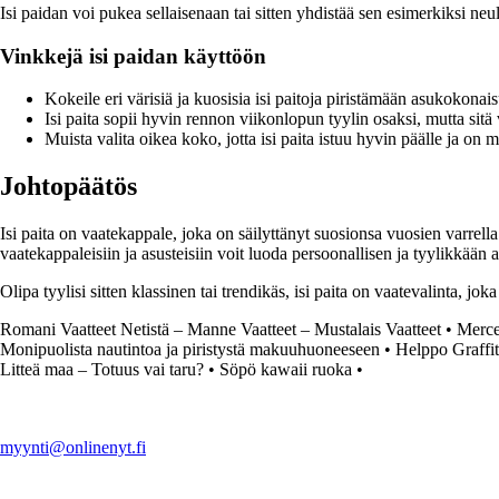
Isi paidan voi pukea sellaisenaan tai sitten yhdistää sen esimerkiksi ne
Vinkkejä isi paidan käyttöön
Kokeile eri värisiä ja kuosisia isi paitoja piristämään asukokonais
Isi paita sopii hyvin rennon viikonlopun tyylin osaksi, mutta sit
Muista valita oikea koko, jotta isi paita istuu hyvin päälle ja on 
Johtopäätös
Isi paita on vaatekappale, joka on säilyttänyt suosionsa vuosien varrella
vaatekappaleisiin ja asusteisiin voit luoda persoonallisen ja tyylikkään 
Olipa tyylisi sitten klassinen tai trendikäs, isi paita on vaatevalinta, jo
Romani Vaatteet Netistä – Manne Vaatteet – Mustalais Vaatteet
•
Merce
Monipuolista nautintoa ja piristystä makuuhuoneeseen
•
Helppo Graffi
Litteä maa – Totuus vai taru?
•
Söpö kawaii ruoka
•
myynti@onlinenyt.fi