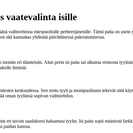
s vaatevalinta isille
käänä vaihtoehtona miespuolisille perheenjäsenille. Tämä paita on usein
en sitä kannattaa yhdistää päivittäisessä pukeutumisessa.
 moniin eri tilanteisiin. Alun perin isi paita sai alkunsa rennosta tyylis
ukolle ihmisiä.
esten keskuudessa. Sen rento tyyli ja monipuolisuus tekevät siitä käytä
öytää oman tyyliinsä sopivan vaihtoehdon.
onin eri tavoin saadaksesi haluamasi tyylin. Isi paita sopii mainiosti far
si paidan kanssa.