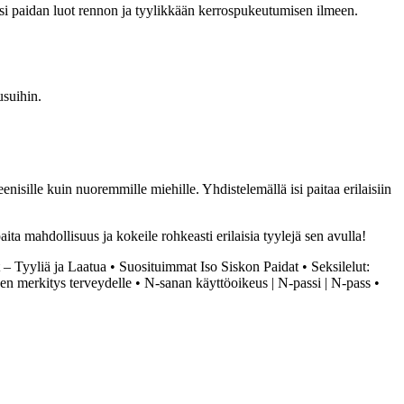
 isi paidan luot rennon ja tyylikkään kerrospukeutumisen ilmeen.
usuihin.
enisille kuin nuoremmille miehille. Yhdistelemällä isi paitaa erilaisiin
aita mahdollisuus ja kokeile rohkeasti erilaisia tyylejä sen avulla!
– Tyyliä ja Laatua
•
Suosituimmat Iso Siskon Paidat
•
Seksilelut:
en merkitys terveydelle
•
N-sanan käyttöoikeus | N-passi | N-pass
•