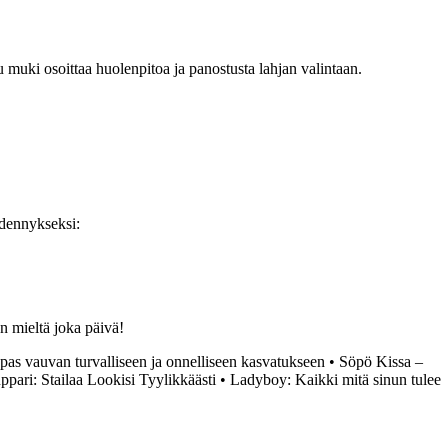
 muki osoittaa huolenpitoa ja panostusta lahjan valintaan.
ydennykseksi:
än mieltä joka päivä!
as vauvan turvalliseen ja onnelliseen kasvatukseen
•
Söpö Kissa –
ppari: Stailaa Lookisi Tyylikkäästi
•
Ladyboy: Kaikki mitä sinun tulee