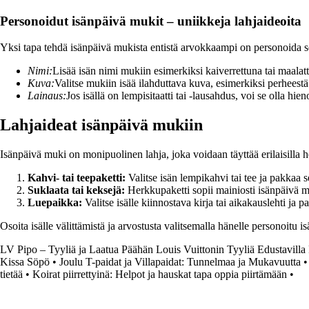
Personoidut isänpäivä mukit – uniikkeja lahjaideoita
Yksi tapa tehdä isänpäivä mukista entistä arvokkaampi on personoida se
Nimi:
Lisää isän nimi mukiin esimerkiksi kaiverrettuna tai maalat
Kuva:
Valitse mukiin isää ilahduttava kuva, esimerkiksi perheestä
Lainaus:
Jos isällä on lempisitaatti tai -lausahdus, voi se olla hien
Lahjaideat isänpäivä mukiin
Isänpäivä muki on monipuolinen lahja, joka voidaan täyttää erilaisilla h
Kahvi- tai teepaketti:
Valitse isän lempikahvi tai tee ja pakkaa 
Suklaata tai keksejä:
Herkkupaketti sopii mainiosti isänpäivä 
Luepaikka:
Valitse isälle kiinnostava kirja tai aikakauslehti j
Osoita isälle välittämistä ja arvostusta valitsemalla hänelle personoitu 
LV Pipo – Tyyliä ja Laatua Päähän Louis Vuittonin Tyyliä Edustavilla 
Kissa Söpö
•
Joulu T-paidat ja Villapaidat: Tunnelmaa ja Mukavuutta
tietää
•
Koirat piirrettyinä: Helpot ja hauskat tapa oppia piirtämään
•