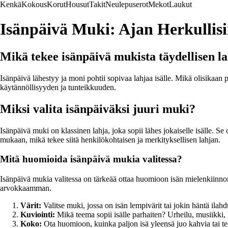
Kenkä
Kokous
Korut
Housut
Takit
Neulepuserot
Mekot
Laukut
Isänpäivä Muki: Ajan Herkullisi
Mikä tekee isänpäivä mukista täydellisen l
Isänpäivä lähestyy ja moni pohtii sopivaa lahjaa isälle. Mikä olisikaan 
käytännöllisyyden ja tunteikkuuden.
Miksi valita isänpäiväksi juuri muki?
Isänpäivä muki on klassinen lahja, joka sopii lähes jokaiselle isälle. Se
mukaan, mikä tekee siitä henkilökohtaisen ja merkityksellisen lahjan.
Mitä huomioida isänpäivä mukia valitessa?
Isänpäivä mukia valitessa on tärkeää ottaa huomioon isän mielenkiinnon 
arvokkaamman.
Värit:
Valitse muki, jossa on isän lempivärit tai jokin häntä ilah
Kuviointi:
Mikä teema sopii isälle parhaiten? Urheilu, musiikki,
Koko:
Ota huomioon, kuinka paljon isä yleensä juo kahvia tai te