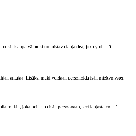
vä muki! Isänpäivä muki on loistava lahjaidea, joka yhdistää
n lahjan antajaa. Lisäksi muki voidaan personoida isän mieltymysten
a mukin, joka heijastaa isän persoonaan, teet lahjasta entistä