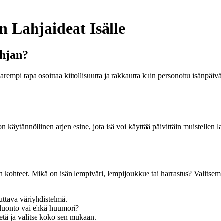
n Lahjaideat Isälle
ahjan?
parempi tapa osoittaa kiitollisuutta ja rakkautta kuin personoitu isänpäi
 on käytännöllinen arjen esine, jota isä voi käyttää päivittäin muistelle
kohteet. Mikä on isän lempiväri, lempijoukkue tai harrastus? Valitsemall
duttava väriyhdistelmä.
 luonto vai ehkä huumori?
etä ja valitse koko sen mukaan.