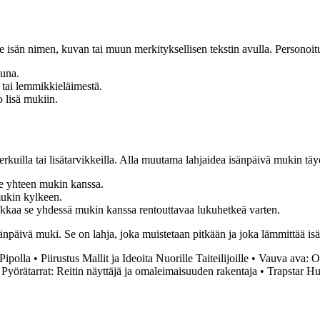
 isän nimen, kuvan tai muun merkityksellisen tekstin avulla. Personoitu
tuna.
 tai lemmikkieläimestä.
o lisä mukiin.
erkuilla tai lisätarvikkeilla. Alla muutama lahjaidea isänpäivä mukin tä
se yhteen mukin kanssa.
mukin kylkeen.
a pakkaa se yhdessä mukin kanssa rentouttavaa lukuhetkeä varten.
isänpäivä muki. Se on lahja, joka muistetaan pitkään ja joka lämmittää is
Pipolla
•
Piirustus Mallit ja Ideoita Nuorille Taiteilijoille
•
Vauva ava: Op
•
Pyörätarrat: Reitin näyttäjä ja omaleimaisuuden rakentaja
•
Trapstar Hu