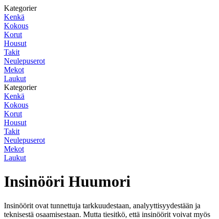
Kategorier
Kenkä
Kokous
Korut
Housut
Takit
Neulepuserot
Mekot
Laukut
Kategorier
Kenkä
Kokous
Korut
Housut
Takit
Neulepuserot
Mekot
Laukut
Insinööri Huumori
Insinöörit ovat tunnettuja tarkkuudestaan, analyyttisyydestään ja
teknisestä osaamisestaan. Mutta tiesitkö, että insinöörit voivat myös