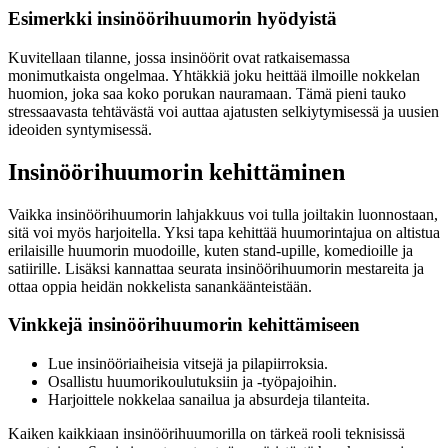
Esimerkki insinöörihuumorin hyödyistä
Kuvitellaan tilanne, jossa insinöörit ovat ratkaisemassa
monimutkaista ongelmaa. Yhtäkkiä joku heittää ilmoille nokkelan
huomion, joka saa koko porukan nauramaan. Tämä pieni tauko
stressaavasta tehtävästä voi auttaa ajatusten selkiytymisessä ja uusien
ideoiden syntymisessä.
Insinöörihuumorin kehittäminen
Vaikka insinöörihuumorin lahjakkuus voi tulla joiltakin luonnostaan,
sitä voi myös harjoitella. Yksi tapa kehittää huumorintajua on altistua
erilaisille huumorin muodoille, kuten stand-upille, komedioille ja
satiirille. Lisäksi kannattaa seurata insinöörihuumorin mestareita ja
ottaa oppia heidän nokkelista sanankäänteistään.
Vinkkejä insinöörihuumorin kehittämiseen
Lue insinööriaiheisia vitsejä ja pilapiirroksia.
Osallistu huumorikoulutuksiin ja -työpajoihin.
Harjoittele nokkelaa sanailua ja absurdeja tilanteita.
Kaiken kaikkiaan insinöörihuumorilla on tärkeä rooli teknisissä