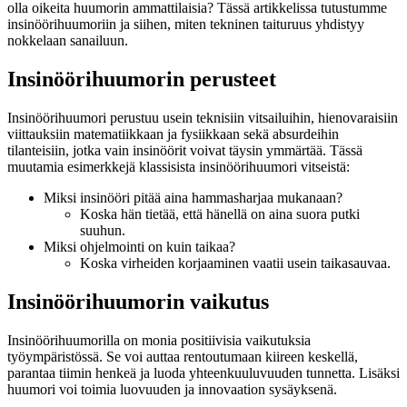
olla oikeita huumorin ammattilaisia? Tässä artikkelissa tutustumme
insinöörihuumoriin ja siihen, miten tekninen taituruus yhdistyy
nokkelaan sanailuun.
Insinöörihuumorin perusteet
Insinöörihuumori perustuu usein teknisiin vitsailuihin, hienovaraisiin
viittauksiin matematiikkaan ja fysiikkaan sekä absurdeihin
tilanteisiin, jotka vain insinöörit voivat täysin ymmärtää. Tässä
muutamia esimerkkejä klassisista insinöörihuumori vitseistä:
Miksi insinööri pitää aina hammasharjaa mukanaan?
Koska hän tietää, että hänellä on aina suora putki
suuhun.
Miksi ohjelmointi on kuin taikaa?
Koska virheiden korjaaminen vaatii usein taikasauvaa.
Insinöörihuumorin vaikutus
Insinöörihuumorilla on monia positiivisia vaikutuksia
työympäristössä. Se voi auttaa rentoutumaan kiireen keskellä,
parantaa tiimin henkeä ja luoda yhteenkuuluvuuden tunnetta. Lisäksi
huumori voi toimia luovuuden ja innovaation sysäyksenä.