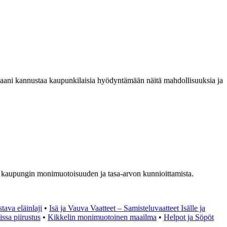
rbaani kannustaa kaupunkilaisia hyödyntämään näitä mahdollisuuksia ja
s kaupungin monimuotoisuuden ja tasa-arvon kunnioittamista.
ava eläinlaji
•
Isä ja Vauva Vaatteet – Samisteluvaatteet Isälle ja
ssa piirustus
•
Kikkelin monimuotoinen maailma
•
Helpot ja Söpöt