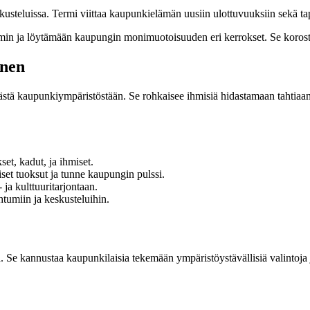
kusteluissa. Termi viittaa kaupunkielämän uusiin ulottuvuuksiin sekä 
in ja löytämään kaupungin monimuotoisuuden eri kerrokset. Se korosta
inen
tä kaupunkiympäristöstään. Se rohkaisee ihmisiä hidastamaan tahtiaan j
et, kadut, ja ihmiset.
set tuoksut ja tunne kaupungin pulssi.
ja kulttuuritarjontaan.
tumiin ja keskusteluihin.
 Se kannustaa kaupunkilaisia tekemään ympäristöystävällisiä valintoja