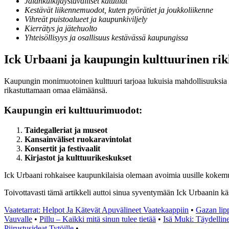
Jalankulkijaystävälliset katutilat
Kestävät liikennemuodot, kuten pyörätiet ja joukkoliikenne
Vihreät puistoalueet ja kaupunkiviljely
Kierrätys ja jätehuolto
Yhteisöllisyys ja osallisuus kestävässä kaupungissa
Ick Urbaani ja kaupungin kulttuurinen ri
Kaupungin monimuotoinen kulttuuri tarjoaa lukuisia mahdollisuuksia t
rikastuttamaan omaa elämäänsä.
Kaupungin eri kulttuurimuodot:
Taidegalleriat ja museot
Kansainväliset ruokaravintolat
Konsertit ja festivaalit
Kirjastot ja kulttuurikeskukset
Ick Urbaani rohkaisee kaupunkilaisia olemaan avoimia uusille kokemu
Toivottavasti tämä artikkeli auttoi sinua syventymään Ick Urbaanin käs
Vaatetarrat: Helpot Ja Kätevät Apuvälineet Vaatekaappiin
•
Gazan lipp
Vauvalle
•
Pillu – Kaikki mitä sinun tulee tietää
•
Isä Muki: Täydelline
Piirustusideat Tytöille
•