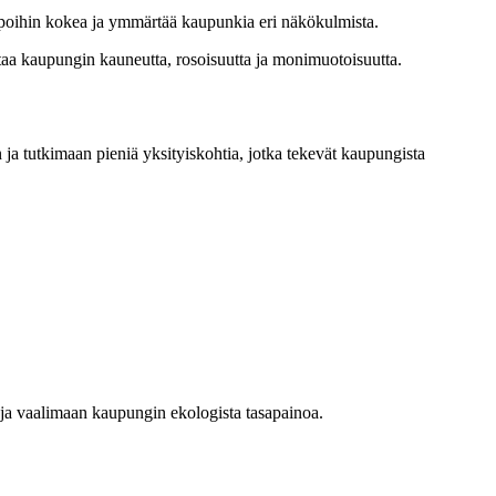
tapoihin kokea ja ymmärtää kaupunkia eri näkökulmista.
a kaupungin kauneutta, rosoisuutta ja monimuotoisuutta.
a tutkimaan pieniä yksityiskohtia, jotka tekevät kaupungista
 ja vaalimaan kaupungin ekologista tasapainoa.