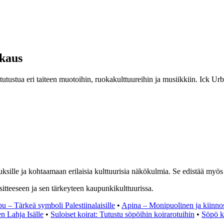
kkaus
utustua eri taiteen muotoihin, ruokakulttuureihin ja musiikkiin. Ick U
ksille ja kohtaamaan erilaisia kulttuurisia näkökulmia. Se edistää myö
itteeseen ja sen tärkeyteen kaupunkikulttuurissa.
u – Tärkeä symboli Palestiinalaisille
•
Apina – Monipuolinen ja kiinnost
n Lahja Isälle
•
Suloiset koirat: Tutustu söpöihin koirarotuihin
•
Söpö ki