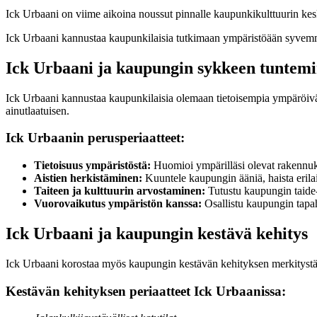
Ick Urbaani on viime aikoina noussut pinnalle kaupunkikulttuurin kes
Ick Urbaani kannustaa kaupunkilaisia tutkimaan ympäristöään syvemm
Ick Urbaani ja kaupungin sykkeen tuntem
Ick Urbaani kannustaa kaupunkilaisia olemaan tietoisempia ympäröiväs
ainutlaatuisen.
Ick Urbaanin perusperiaatteet:
Tietoisuus ympäristöstä:
Huomioi ympärilläsi olevat rakennuks
Aistien herkistäminen:
Kuuntele kaupungin ääniä, haista erilai
Taiteen ja kulttuurin arvostaminen:
Tutustu kaupungin taide- 
Vuorovaikutus ympäristön kanssa:
Osallistu kaupungin tapah
Ick Urbaani ja kaupungin kestävä kehitys
Ick Urbaani korostaa myös kaupungin kestävän kehityksen merkitystä.
Kestävän kehityksen periaatteet Ick Urbaanissa: