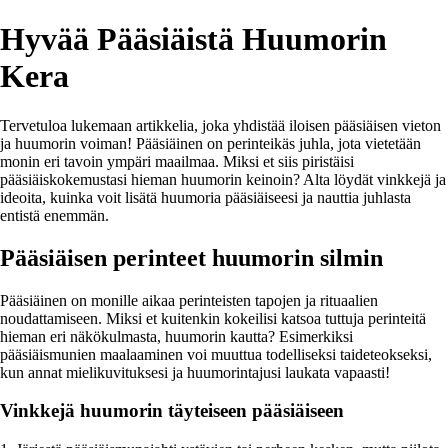
Hyvää Pääsiäistä Huumorin
Kera
Tervetuloa lukemaan artikkelia, joka yhdistää iloisen pääsiäisen vieton
ja huumorin voiman! Pääsiäinen on perinteikäs juhla, jota vietetään
monin eri tavoin ympäri maailmaa. Miksi et siis piristäisi
pääsiäiskokemustasi hieman huumorin keinoin? Alta löydät vinkkejä ja
ideoita, kuinka voit lisätä huumoria pääsiäiseesi ja nauttia juhlasta
entistä enemmän.
Pääsiäisen perinteet huumorin silmin
Pääsiäinen on monille aikaa perinteisten tapojen ja rituaalien
noudattamiseen. Miksi et kuitenkin kokeilisi katsoa tuttuja perinteitä
hieman eri näkökulmasta, huumorin kautta? Esimerkiksi
pääsiäismunien maalaaminen voi muuttua todelliseksi taideteokseksi,
kun annat mielikuvituksesi ja huumorintajusi laukata vapaasti!
Vinkkejä huumorin täyteiseen pääsiäiseen