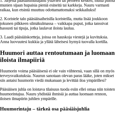
1. Järjestä pääsiäismunajahti ystävien tai perheen kesken, mutta piilota
munien sijaan hupaisia pieniä esineitä tai karkkeja. Nauru varmasti
raikaa, kun etsintä muuttuu odottamattomaksi seikkailuksi!
2. Koristele talo pääsiäisaiheisilla koristeilla, mutta lisää joukkoon
jokunen pilkkeen silmäkulmassa – vaikkapa puput, jotka tanssivat
hassusti tai tipuja, jotka laulavat iloista laulua.
3. Laadi pääsiäiskortteja, joissa on hauskoja viestejä ja kuvituksia.
Anna luovuutesi kukkia ja yllätä läheisesi hymyä tuovalla kortilla.
Huumori auttaa rentoutumaan ja luomaan
iloista ilmapiiriä
Huumorin voima pääsiäisenä ei ole vain viihteenä, vaan sillä on myös
terveysvaikutuksia. Naurun sanotaan olevan paras lääke, joten mikset
siis antaisi huumorin viedä mukanaan ja levittää iloa ympärillesi?
Pääsiäisen juhla on loistava tilaisuus tuoda esiin ellei omaa niin toisten
huumorintajua. Nauru yhdistää ihmisiä ja auttaa luomaan rennon,
iloisen ilmapiirin juhlien ympärille.
Huumorintaju – tärkeä osa pääsiäisjuhlia