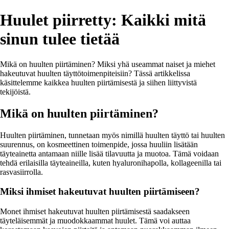
Huulet piirretty: Kaikki mitä
sinun tulee tietää
Mikä on huulten piirtäminen? Miksi yhä useammat naiset ja miehet
hakeutuvat huulten täyttötoimenpiteisiin? Tässä artikkelissa
käsittelemme kaikkea huulten piirtämisestä ja siihen liittyvistä
tekijöistä.
Mikä on huulten piirtäminen?
Huulten piirtäminen, tunnetaan myös nimillä huulten täyttö tai huulten
suurennus, on kosmeettinen toimenpide, jossa huuliin lisätään
täyteainetta antamaan niille lisää tilavuutta ja muotoa. Tämä voidaan
tehdä erilaisilla täyteaineilla, kuten hyaluronihapolla, kollageenilla tai
rasvasiirrolla.
Miksi ihmiset hakeutuvat huulten piirtämiseen?
Monet ihmiset hakeutuvat huulten piirtämisestä saadakseen
täyteläisemmät ja muodokkaammat huulet. Tämä voi auttaa