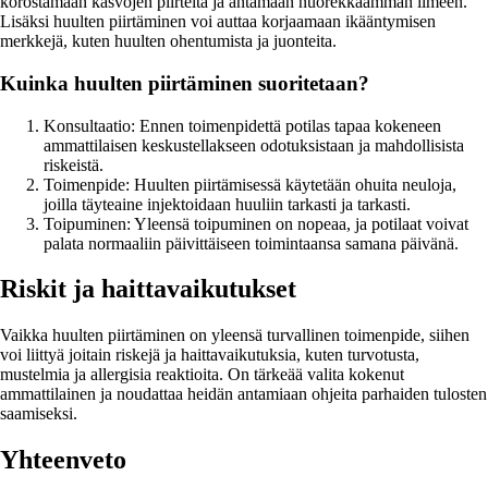
korostamaan kasvojen piirteitä ja antamaan nuorekkaamman ilmeen.
Lisäksi huulten piirtäminen voi auttaa korjaamaan ikääntymisen
merkkejä, kuten huulten ohentumista ja juonteita.
Kuinka huulten piirtäminen suoritetaan?
Konsultaatio: Ennen toimenpidettä potilas tapaa kokeneen
ammattilaisen keskustellakseen odotuksistaan ja mahdollisista
riskeistä.
Toimenpide: Huulten piirtämisessä käytetään ohuita neuloja,
joilla täyteaine injektoidaan huuliin tarkasti ja tarkasti.
Toipuminen: Yleensä toipuminen on nopeaa, ja potilaat voivat
palata normaaliin päivittäiseen toimintaansa samana päivänä.
Riskit ja haittavaikutukset
Vaikka huulten piirtäminen on yleensä turvallinen toimenpide, siihen
voi liittyä joitain riskejä ja haittavaikutuksia, kuten turvotusta,
mustelmia ja allergisia reaktioita. On tärkeää valita kokenut
ammattilainen ja noudattaa heidän antamiaan ohjeita parhaiden tulosten
saamiseksi.
Yhteenveto