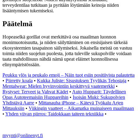
terveydentilaa tutkitaan ja pyritään löytämään keinoja niiden
lisääntymisen tukemiseksi.
Päätelmä
Hopeaselkä gorillat ovat merkittävä osa maailman luonnon
monimuotoisuutta, ja niiden säilyttäminen on ensisijaisen tärkeää
ekosysteemien tasapainon säilymiseksi. Jokaisella meistä on vastuu
toimia niiden suojelun puolesta, jotta tuleville sukupolville voidaan
taata mahdollisuus nähdä nämä upeat eläimet luonnollisessa
elinympäristössään.
Peukku ylös ja peukalo emoji – Näin tuot esiin positiivista palautetta
•
Piirretty koala
•
Kukka Juliste: Sisustuksen Tyylikäs Tehostaja
•
Mentalwear: Mielen hyvinvointiin keskittyvä vaatemerkki
•
Rystyset: Terveet ja Vahvat Kädet
•
Auto Hupparit: Täydellinen
Opas Autoteemaisiin Huppareihin
•
Isoisän Muki: Sukupolvien
Yhdistävä Aarre
•
Mittanauha iPhone – Kätevä Työkalu Arjen
Mittauksiin
•
Viikingin vaatteet – Aikamatka muinaiseen maailmaan
•
Yhden viivan piirros: Taidokkaan taiteen tekniikka
•
myynti@onlinenyt.fi