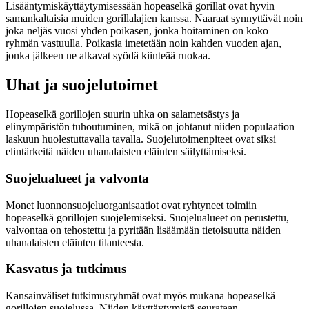
Lisääntymiskäyttäytymisessään hopeaselkä gorillat ovat hyvin
samankaltaisia muiden gorillalajien kanssa. Naaraat synnyttävät noin
joka neljäs vuosi yhden poikasen, jonka hoitaminen on koko
ryhmän vastuulla. Poikasia imetetään noin kahden vuoden ajan,
jonka jälkeen ne alkavat syödä kiinteää ruokaa.
Uhat ja suojelutoimet
Hopeaselkä gorillojen suurin uhka on salametsästys ja
elinympäristön tuhoutuminen, mikä on johtanut niiden populaation
laskuun huolestuttavalla tavalla. Suojelutoimenpiteet ovat siksi
elintärkeitä näiden uhanalaisten eläinten säilyttämiseksi.
Suojelualueet ja valvonta
Monet luonnonsuojeluorganisaatiot ovat ryhtyneet toimiin
hopeaselkä gorillojen suojelemiseksi. Suojelualueet on perustettu,
valvontaa on tehostettu ja pyritään lisäämään tietoisuutta näiden
uhanalaisten eläinten tilanteesta.
Kasvatus ja tutkimus
Kansainväliset tutkimusryhmät ovat myös mukana hopeaselkä
gorillojen suojelussa. Niiden käyttäytymistä seurataan,