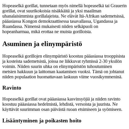
Hopeaselkä gorillat, tunnetaan myös nimellä hopeaselkä tai Grauerin
gorillat, ovat suurikokoisia nisäkkäitä ja yksi maailman
uhanalaisimmista gorillalajeista. Ne elävät Itä-Afrikan sademetsissä,
pääasiassa Kongon demokraattisessa tasavallassa, Ugandassa ja
Ruandassa. Nimensä mukaisesti niiden selkäpuoli on
hopeanharmaa, mikä erottaa ne muista gorilloista.
Asuminen ja elinympäristö
Hopeaselkä gorillojen elinympäristö koostuu pääasiassa trooppisista
ja kosteista sademetsistä, joissa ne liikkuvat ryhmissä 2-30 yksilön
voimin. Niiden suurin uhka on elinympäristön tuhoutuminen
metsien hakkuun ja laittoman kaatamisen vuoksi. Tämä on johtanut
niiden populaation huomattavaan laskuun viime vuosikymmeninä.
Ravinto
Hopeaselkä gorillat ovat pääasiassa kasvinsyöjiä ja niiden ravinto
koostuu pääasiassa hedelmistä, lehdistä, versoista ja juurista. Ne
käyttävät suurimman osan päivästä ruoan etsimiseen ja syömiseen.
Lisääntyminen ja poikasten hoito