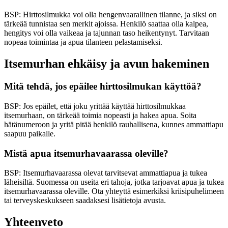
BSP: Hirttosilmukka voi olla hengenvaarallinen tilanne, ja siksi on
tärkeää tunnistaa sen merkit ajoissa. Henkilö saattaa olla kalpea,
hengitys voi olla vaikeaa ja tajunnan taso heikentynyt. Tarvitaan
nopeaa toimintaa ja apua tilanteen pelastamiseksi.
Itsemurhan ehkäisy ja avun hakeminen
Mitä tehdä, jos epäilee hirttosilmukan käyttöä?
BSP: Jos epäilet, että joku yrittää käyttää hirttosilmukkaa
itsemurhaan, on tärkeää toimia nopeasti ja hakea apua. Soita
hätänumeroon ja yritä pitää henkilö rauhallisena, kunnes ammattiapu
saapuu paikalle.
Mistä apua itsemurhavaarassa oleville?
BSP: Itsemurhavaarassa olevat tarvitsevat ammattiapua ja tukea
läheisiltä. Suomessa on useita eri tahoja, jotka tarjoavat apua ja tukea
itsemurhavaarassa oleville. Ota yhteyttä esimerkiksi kriisipuhelimeen
tai terveyskeskukseen saadaksesi lisätietoja avusta.
Yhteenveto