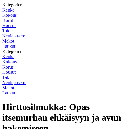
Kategorier
Kenkä
Kokous
Korut
Housut
Takit
Neulepuserot
Mekot
Laukut
Kategorier
Kenkä
Kokous
Korut
Housut
Takit
Neulepuserot
Mekot
Laukut
Hirttosilmukka: Opas
itsemurhan ehkäisyyn ja avun
hakemiseen