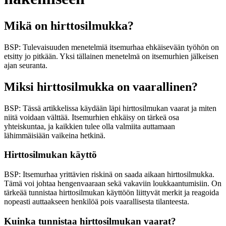
Mikä on hirttosilmukka?
BSP: Tulevaisuuden menetelmiä itsemurhaa ehkäisevään työhön on
etsitty jo pitkään. Yksi tällainen menetelmä on itsemurhien jälkeisen
ajan seuranta.
Miksi hirttosilmukka on vaarallinen?
BSP: Tässä artikkelissa käydään läpi hirttosilmukan vaarat ja miten
niitä voidaan välttää. Itsemurhien ehkäisy on tärkeä osa
yhteiskuntaa, ja kaikkien tulee olla valmiita auttamaan
lähimmäisiään vaikeina hetkinä.
Hirttosilmukan käyttö
BSP: Itsemurhaa yrittävien riskinä on saada aikaan hirttosilmukka.
Tämä voi johtaa hengenvaaraan sekä vakaviin loukkaantumisiin. On
tärkeää tunnistaa hirttosilmukan käyttöön liittyvät merkit ja reagoida
nopeasti auttaakseen henkilöä pois vaarallisesta tilanteesta.
Kuinka tunnistaa hirttosilmukan vaarat?