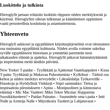
Luokittelu ja tulkinta
Hieroglyfit jaetaan erilaisiin luokkiin riippuen niiden merkityksestä ja
käytöstä. Hieroglyfien oikean tulkinnan ja kääntämisen oppiminen
vaatii perusteellista koulutusta ja asiantuntemusta.
Yhteenveto
Hieroglyfi aakkoset ja egyptiläinen kirjoitusjärjestelmä ovat olennainen
osa muinaista egyptiläistä kulttuuria. Niiden avulla voimme sukeltaa
syvälle egyptiläiseen historiaan ja ymmärtää paremmin tuon
aikakauden elämää ja ajattelua. Hieroglyfit jatkavat hämmästyttämistä
ja inspiroimista meitä tänäkin päivänä.
New Yorker T-paidat – Tyylikkäät ja Ajattomat Vaatekappaleet
•
Kissa
T-paita: Tyylikästä ja Mukavaa Pukeutumista
•
Kylkiluut – Tärkeä osa
kehoa ja niiden merkitys terveydelle
•
Läksiäislahja Työkaverille –
Hauskoja ja Hyödyllisiä Vinkkejä
•
Söpö sammakko: Tietoa ja
inspiraatiota piirustukseen
•
Apina – Monipuolinen ja kiinnostava
eläinlaji
•
Mic Mac Vaatteet: Mikä Tekee Micmac Hupparista
Suosikkituotteen?
•
Paidan Painatus – Suunnittele oma t-paita
•
Intti
Nalle ja Armeija Nalle
•
Mäyräkoira Tuotteet ja Lahjatavarat
•