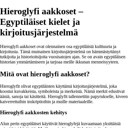
Hieroglyfi aakkoset –
Egyptiläiset kielet ja
kirjoitusjärjestelmä
Hieroglyfi aakkoset ovat olennainen osa egyptiläistä kulttuuria ja
kirjoitusta. Tämä muinainen kirjoitusjärjestelmä on hämmästyttänyt
tutkijoita ja historioitsijoita vuosisatojen ajan. Se on avain egyptiläisen
historian ymmärtämiseen ja tarjoaa meille ikkunan menneisyyteen.
Mitä ovat hieroglyfi aakkoset?
Hieroglyfit olivat egyptiläisten käyttämä kirjoitusjärjestelmä, joka
koostui kuvakkeista, symboleista ja merkeistä. Nämä merkit edustivat
ääniä, sanoja tai käsitteitä. Hieroglyfit tallennettiin papyrukselle, kiveen
kaiverrettuihin inskriptioihin ja muille materiaaleille.
Hieroglyfi aakkosten kehitys
Alun perin egyptiläiset käyttivät hieroglyfejä kuvaamaan yksittäisiä