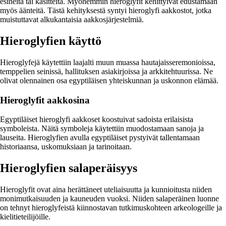
esineitä tai käsitteitä. Myöhemmin hieroglyfit kehittyivät edustamaan
myös äänteitä. Tästä kehityksestä syntyi hieroglyfi aakkostot, jotka
muistuttavat alkukantaisia aakkosjärjestelmiä.
Hieroglyfien käyttö
Hieroglyfejä käytettiin laajalti muun muassa hautajaisseremonioissa,
temppelien seinissä, hallituksen asiakirjoissa ja arkkitehtuurissa. Ne
olivat olennainen osa egyptiläisen yhteiskunnan ja uskonnon elämää.
Hieroglyfit aakkosina
Egyptiläiset hieroglyfi aakkoset koostuivat sadoista erilaisista
symboleista. Näitä symboleja käytettiin muodostamaan sanoja ja
lauseita. Hieroglyfien avulla egyptiläiset pystyivät tallentamaan
historiaansa, uskomuksiaan ja tarinoitaan.
Hieroglyfien salaperäisyys
Hieroglyfit ovat aina herättäneet uteliaisuutta ja kunnioitusta niiden
monimutkaisuuden ja kauneuden vuoksi. Niiden salaperäinen luonne
on tehnyt hieroglyfeistä kiinnostavan tutkimuskohteen arkeologeille ja
kielitieteilijöille.