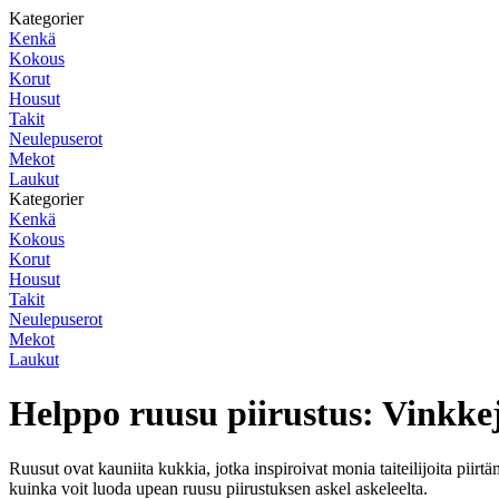
Kategorier
Kenkä
Kokous
Korut
Housut
Takit
Neulepuserot
Mekot
Laukut
Kategorier
Kenkä
Kokous
Korut
Housut
Takit
Neulepuserot
Mekot
Laukut
Helppo ruusu piirustus: Vinkkejä
Ruusut ovat kauniita kukkia, jotka inspiroivat monia taiteilijoita piirt
kuinka voit luoda upean ruusu piirustuksen askel askeleelta.