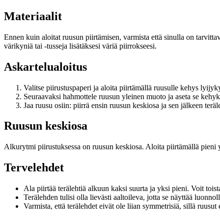
Materiaalit
Ennen kuin aloitat ruusun piirtämisen, varmista että sinulla on tarvitt
värikyniä tai -tusseja lisätäksesi väriä piirrokseesi.
Askartelualoitus
Valitse piirustuspaperi ja aloita piirtämällä ruusulle kehys lyijyk
Seuraavaksi hahmottele ruusun yleinen muoto ja aseta se kehyks
Jaa ruusu osiin: piirrä ensin ruusun keskiosa ja sen jälkeen teräl
Ruusun keskiosa
Alkurytmi piirustuksessa on ruusun keskiosa. Aloita piirtämällä pieni 
Tervelehdet
Ala piirtää terälehtiä alkuun kaksi suurta ja yksi pieni. Voit to
Terälehden tulisi olla lievästi aaltoileva, jotta se näyttää luonnoll
Varmista, että terälehdet eivät ole liian symmetrisiä, sillä ruusut e