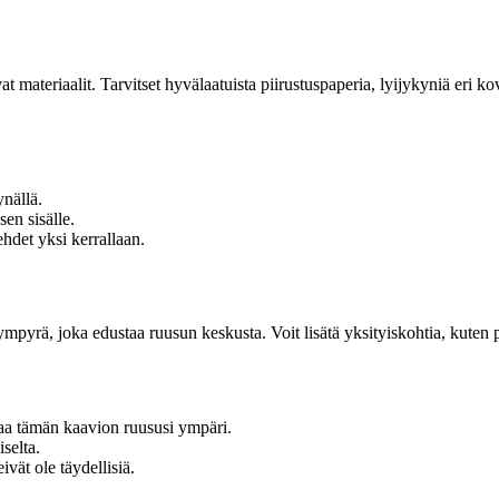
avat materiaalit. Tarvitset hyvälaatuista piirustuspaperia, lyijykyniä er
ynällä.
en sisälle.
ehdet yksi kerrallaan.
ympyrä, joka edustaa ruusun keskusta. Voit lisätä yksityiskohtia, kuten 
istaa tämän kaavion ruususi ympäri.
iselta.
ivät ole täydellisiä.