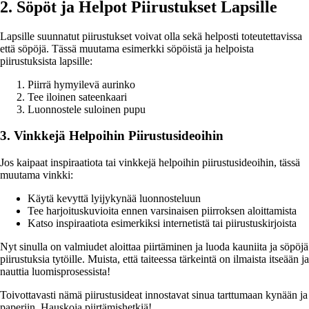
2. Söpöt ja Helpot Piirustukset Lapsille
Lapsille suunnatut piirustukset voivat olla sekä helposti toteutettavissa
että söpöjä. Tässä muutama esimerkki söpöistä ja helpoista
piirustuksista lapsille:
Piirrä hymyilevä aurinko
Tee iloinen sateenkaari
Luonnostele suloinen pupu
3. Vinkkejä Helpoihin Piirustusideoihin
Jos kaipaat inspiraatiota tai vinkkejä helpoihin piirustusideoihin, tässä
muutama vinkki:
Käytä kevyttä lyijykynää luonnosteluun
Tee harjoituskuvioita ennen varsinaisen piirroksen aloittamista
Katso inspiraatiota esimerkiksi internetistä tai piirustuskirjoista
Nyt sinulla on valmiudet aloittaa piirtäminen ja luoda kauniita ja söpöjä
piirustuksia tytöille. Muista, että taiteessa tärkeintä on ilmaista itseään ja
nauttia luomisprosessista!
Toivottavasti nämä piirustusideat innostavat sinua tarttumaan kynään ja
paperiin. Hauskoja piirtämishetkiä!