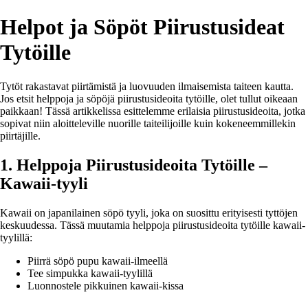
Helpot ja Söpöt Piirustusideat
Tytöille
Tytöt rakastavat piirtämistä ja luovuuden ilmaisemista taiteen kautta.
Jos etsit helppoja ja söpöjä piirustusideoita tytöille, olet tullut oikeaan
paikkaan! Tässä artikkelissa esittelemme erilaisia piirustusideoita, jotka
sopivat niin aloitteleville nuorille taiteilijoille kuin kokeneemmillekin
piirtäjille.
1. Helppoja Piirustusideoita Tytöille –
Kawaii-tyyli
Kawaii on japanilainen söpö tyyli, joka on suosittu erityisesti tyttöjen
keskuudessa. Tässä muutamia helppoja piirustusideoita tytöille kawaii-
tyylillä:
Piirrä söpö pupu kawaii-ilmeellä
Tee simpukka kawaii-tyylillä
Luonnostele pikkuinen kawaii-kissa