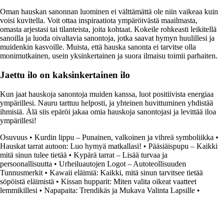
Oman hauskan sanonnan luominen ei välttämättä ole niin vaikeaa kuin
voisi kuvitella. Voit ottaa inspiraatiota ympäröivästä maailmasta,
omasta arjestasi tai tilanteista, joita kohtaat. Kokeile rohkeasti leikitellä
sanoilla ja luoda oivaltavia sanontoja, jotka saavat hymyn huulillesi ja
muidenkin kasvoille. Muista, että hauska sanonta ei tarvitse olla
monimutkainen, usein yksinkertainen ja suora ilmaisu toimii parhaiten.
Jaettu ilo on kaksinkertainen ilo
Kun jaat hauskoja sanontoja muiden kanssa, luot positiivista energiaa
ympärillesi. Nauru tarttuu helposti, ja yhteinen huvittuminen yhdistää
ihmisiä. Älä siis epäröi jakaa omia hauskoja sanontojasi ja levittää iloa
ympärillesi!
Osuvuus
•
Kurdin lippu – Punainen, valkoinen ja vihreä symboliikka
•
Hauskat tarrat autoon: Luo hymyä matkallasi!
•
Pääsiäispupu – Kaikki
mitä sinun tulee tietää
•
Kypärä tarrat – Lisää turvaa ja
persoonallisuutta
•
Urheiluautojen Logot – Autoteollisuuden
Tunnusmerkit
•
Kawaii eläimiä: Kaikki, mitä sinun tarvitsee tietää
söpöistä eläimistä
•
Kissan hupparit: Miten valita oikeat vaatteet
lemmikillesi
•
Napapaita: Trendikäs ja Mukava Valinta Lapsille
•