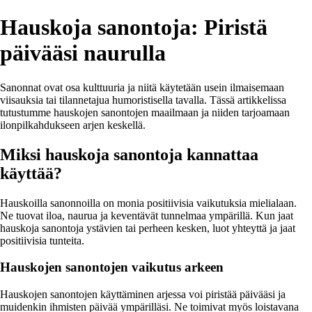
Hauskoja sanontoja: Piristä
päivääsi naurulla
Sanonnat ovat osa kulttuuria ja niitä käytetään usein ilmaisemaan
viisauksia tai tilannetajua humoristisella tavalla. Tässä artikkelissa
tutustumme hauskojen sanontojen maailmaan ja niiden tarjoamaan
ilonpilkahdukseen arjen keskellä.
Miksi hauskoja sanontoja kannattaa
käyttää?
Hauskoilla sanonnoilla on monia positiivisia vaikutuksia mielialaan.
Ne tuovat iloa, naurua ja keventävät tunnelmaa ympärillä. Kun jaat
hauskoja sanontoja ystävien tai perheen kesken, luot yhteyttä ja jaat
positiivisia tunteita.
Hauskojen sanontojen vaikutus arkeen
Hauskojen sanontojen käyttäminen arjessa voi piristää päivääsi ja
muidenkin ihmisten päivää ympärilläsi. Ne toimivat myös loistavana