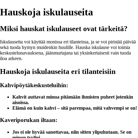
Hauskoja iskulauseita
Miksi hauskat iskulauseet ovat tärkeitä?
Iskulausetta voi käyttää monissa eri tilanteissa, ja se voi piristää päivää
sekä tuoda hymyn muidenkin huulille. Hauska iskulause voi toimia
keskustelunavauksena, jäänmurtajana tai yksinkertaisesti vain tuoda
iloa arkeen.
Hauskoja iskulauseita eri tilanteisiin
Kahvipöytäkeskusteluihin:
Kahvit auttavat minua pitämään ihmisten puheet jotenkin
aisoissa.
Elämä on kuin kahvi – sitä parempaa, mitä vahvempi se on!
Kaveriporukan iltaan:
Jos ei ole hyvää sanottavaa, niin sitten ylipuhutaan. Se on
minun tyylini.