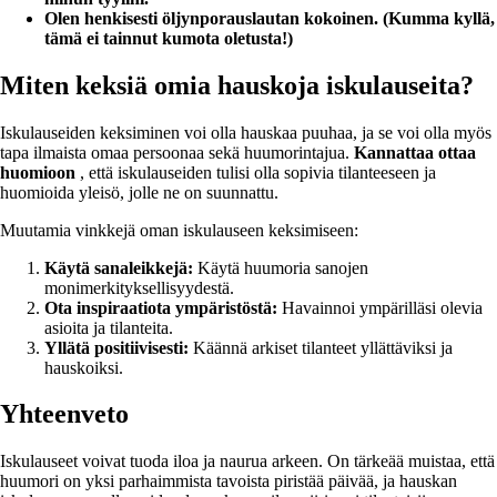
Olen henkisesti öljynporauslautan kokoinen. (Kumma kyllä,
tämä ei tainnut kumota oletusta!)
Miten keksiä omia hauskoja iskulauseita?
Iskulauseiden keksiminen voi olla hauskaa puuhaa, ja se voi olla myös
tapa ilmaista omaa persoonaa sekä huumorintajua.
Kannattaa ottaa
huomioon
, että iskulauseiden tulisi olla sopivia tilanteeseen ja
huomioida yleisö, jolle ne on suunnattu.
Muutamia vinkkejä oman iskulauseen keksimiseen:
Käytä sanaleikkejä:
Käytä huumoria sanojen
monimerkityksellisyydestä.
Ota inspiraatiota ympäristöstä:
Havainnoi ympärilläsi olevia
asioita ja tilanteita.
Yllätä positiivisesti:
Käännä arkiset tilanteet yllättäviksi ja
hauskoiksi.
Yhteenveto
Iskulauseet voivat tuoda iloa ja naurua arkeen. On tärkeää muistaa, että
huumori on yksi parhaimmista tavoista piristää päivää, ja hauskan