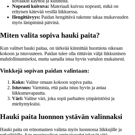
kovaakin käyttöä ja kulutusta.
Nopeasti kuivuva:
Materiaali kuivuu nopeasti, mikä on
erityisen kätevää vesillä liikkuessa.
Hengittävyys:
Paidan hengittävä rakenne takaa mukavuuden
myös lämpiminä päivinä.
Miten valita sopiva hauki paita?
Kun valitset hauki paitaa, on tärkeää kiinnittää huomiota oikeaan
kokoon ja istuvuuteen. Paidan tulee olla riittävän väljä liikkumisen
mahdollistamiseksi, mutta samalla istua hyvin vartalon mukaisesti.
Vinkkejä sopivan paidan valintaan:
Koko:
Valitse omaan kokoon sopiva paita.
Istuvuus:
Varmista, että paita istuu hyvin ja antaa
liikkumavapautta.
Väri:
Valitse väri, joka sopii parhaiten ympäristöösi ja
mieltymyksiisi.
Hauki paita luonnon ystävän valinnaksi
Hauki paita on erinomainen valinta myös luonnossa liikkujille ja
retkeilijöille. Sen monipuoliset ominaisuudet tekevät siitä