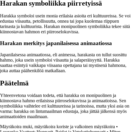
Harakan symboliikka piirretyissä
Harakka symboloi usein monia erilaisia asioita eri kulttuureissa. Se voi
edustaa viisautta, petollisuutta, onnea tai jopa kuolemaa riippuen
tarinasta ja kulttuurista. Harakan monipuolinen symboliikka tekee siitä
kiinnostavan hahmon eri piirroselokuvissa.
Harakan merkitys japanilaisessa animaatiossa
Japanilaisessa animaatiossa, eli animessa, harakasta on tullut suosittu
hahmo, joka usein symboloi viisautta ja salaperäisyyttä. Harakka
saattaa esiintyä vaikkapa viisaana opettajana tai mystisenä hahmona,
joka auttaa päähenkilöä matkallaan.
Päätelmä
Yhteenvetona voidaan todeta, että harakka on monipuolinen ja
kiinnostava hahmo erilaisissa piirroselokuvissa ja animaatioissa. Sen
symboliikka vaihtelee eri kulttuureissa ja tarinoissa, mutta yksi asia on
varma: harakka on lintumaailman edustaja, joka jättää jälkensä myös
animaatioiden maailmaan.
Mäyräkoira muki, mäyräkoira koriste ja valkoinen mäyräkoira
•
Luuranko Vaatteet: Hupparit, Paidat ja Vetoketjuhupparit
•
Miten