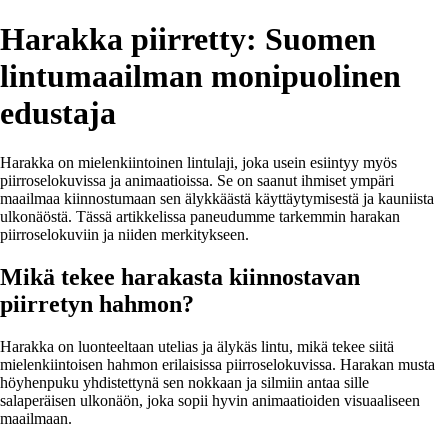
Harakka piirretty: Suomen
lintumaailman monipuolinen
edustaja
Harakka on mielenkiintoinen lintulaji, joka usein esiintyy myös
piirroselokuvissa ja animaatioissa. Se on saanut ihmiset ympäri
maailmaa kiinnostumaan sen älykkäästä käyttäytymisestä ja kauniista
ulkonäöstä. Tässä artikkelissa paneudumme tarkemmin harakan
piirroselokuviin ja niiden merkitykseen.
Mikä tekee harakasta kiinnostavan
piirretyn hahmon?
Harakka on luonteeltaan utelias ja älykäs lintu, mikä tekee siitä
mielenkiintoisen hahmon erilaisissa piirroselokuvissa. Harakan musta
höyhenpuku yhdistettynä sen nokkaan ja silmiin antaa sille
salaperäisen ulkonäön, joka sopii hyvin animaatioiden visuaaliseen
maailmaan.