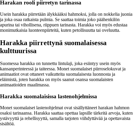
Harakan rooli piirretyn tarinassa
Usein harakka piirretään älykkääksi hahmoksi, jolla on nokkelia juonia
ja joka osaa ratkaista pulmia. Se saattaa toimia joko päähenkilön
apurina tai vihollisena, riippuen tarinasta. Harakka voi myös edustaa
monimutkaisia luonteenpiirteitä, kuten petollisuutta tai oveluutta.
Harakka piirrettynä suomalaisessa
kulttuurissa
Suomessa harakka on tunnettu lintulaji, joka esiintyy usein myös
kansanperinteessä ja taiteessa. Monet suomalaiset piirroselokuvat ja
animaatiot ovat ottaneet vaikutteita suomalaisesta luonnosta ja
eläimistä, joten harakka on myös saanut osansa suomalaisten
animaatioiden maailmassa.
Harakka suomalaisissa lastenohjelmissa
Monet suomalaiset lastenohjelmat ovat sisällyttäneet harakan hahmon
osaksi tarinaansa. Harakka saattaa opettaa lapsille tärkeitä arvoja, kuten
ystävyyttä ja rehellisyyttä, samalla tarjoten viihdyttävää ja opettavaista
sisältöä.