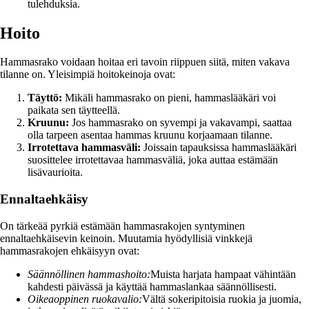
tulehduksia.
Hoito
Hammasrako voidaan hoitaa eri tavoin riippuen siitä, miten vakava
tilanne on. Yleisimpiä hoitokeinoja ovat:
Täyttö:
Mikäli hammasrako on pieni, hammaslääkäri voi
paikata sen täytteellä.
Kruunu:
Jos hammasrako on syvempi ja vakavampi, saattaa
olla tarpeen asentaa hammas kruunu korjaamaan tilanne.
Irrotettava hammasväli:
Joissain tapauksissa hammaslääkäri
suosittelee irrotettavaa hammasväliä, joka auttaa estämään
lisävaurioita.
Ennaltaehkäisy
On tärkeää pyrkiä estämään hammasrakojen syntyminen
ennaltaehkäisevin keinoin. Muutamia hyödyllisiä vinkkejä
hammasrakojen ehkäisyyn ovat:
Säännöllinen hammashoito:
Muista harjata hampaat vähintään
kahdesti päivässä ja käyttää hammaslankaa säännöllisesti.
Oikeaoppinen ruokavalio:
Vältä sokeripitoisia ruokia ja juomia,