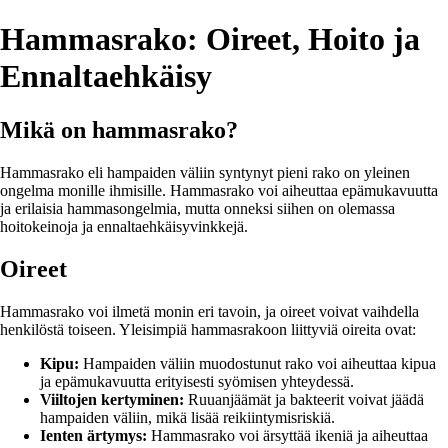
Hammasrako: Oireet, Hoito ja
Ennaltaehkäisy
Mikä on hammasrako?
Hammasrako eli hampaiden väliin syntynyt pieni rako on yleinen
ongelma monille ihmisille. Hammasrako voi aiheuttaa epämukavuutta
ja erilaisia hammasongelmia, mutta onneksi siihen on olemassa
hoitokeinoja ja ennaltaehkäisyvinkkejä.
Oireet
Hammasrako voi ilmetä monin eri tavoin, ja oireet voivat vaihdella
henkilöstä toiseen. Yleisimpiä hammasrakoon liittyviä oireita ovat:
Kipu:
Hampaiden väliin muodostunut rako voi aiheuttaa kipua
ja epämukavuutta erityisesti syömisen yhteydessä.
Viiltojen kertyminen:
Ruuanjäämät ja bakteerit voivat jäädä
hampaiden väliin, mikä lisää reikiintymisriskiä.
Ienten ärtymys:
Hammasrako voi ärsyttää ikeniä ja aiheuttaa