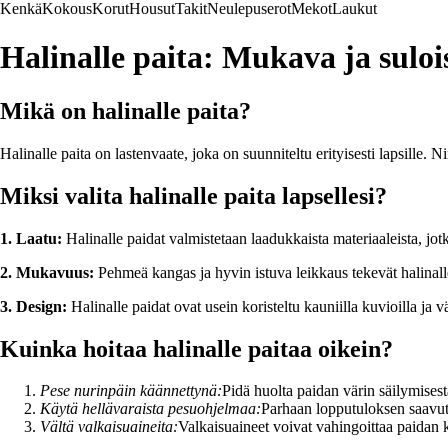
Kenkä
Kokous
Korut
Housut
Takit
Neulepuserot
Mekot
Laukut
Halinalle paita: Mukava ja suloi
Mikä on halinalle paita?
Halinalle paita on lastenvaate, joka on suunniteltu erityisesti lapsille
Miksi valita halinalle paita lapsellesi?
1. Laatu:
Halinalle paidat valmistetaan laadukkaista materiaaleista, jot
2. Mukavuus:
Pehmeä kangas ja hyvin istuva leikkaus tekevät halinalle
3. Design:
Halinalle paidat ovat usein koristeltu kauniilla kuvioilla ja v
Kuinka hoitaa halinalle paitaa oikein?
Pese nurinpäin käännettynä:
Pidä huolta paidan värin säilymisest
Käytä hellävaraista pesuohjelmaa:
Parhaan lopputuloksen saavut
Vältä valkaisuaineita:
Valkaisuaineet voivat vahingoittaa paidan 