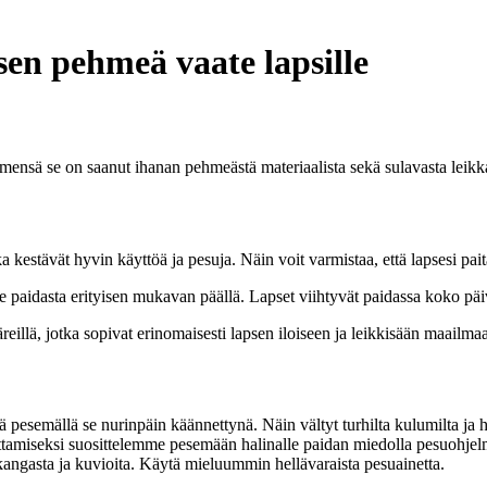
sen pehmeä vaate lapsille
. Nimensä se on saanut ihanan pehmeästä materiaalista sekä sulavasta leik
ka kestävät hyvin käyttöä ja pesuja. Näin voit varmistaa, että lapsesi pa
 paidasta erityisen mukavan päällä. Lapset viihtyvät paidassa koko päiv
äreillä, jotka sopivat erinomaisesti lapsen iloiseen ja leikkisään maailma
ä pesemällä se nurinpäin käännettynä. Näin vältyt turhilta kulumilta ja h
tamiseksi suosittelemme pesemään halinalle paidan miedolla pesuohjelma
kangasta ja kuvioita. Käytä mieluummin hellävaraista pesuainetta.