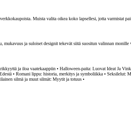
kä verkkokaupoista. Muista valita oikea koko lapsellesi, jotta varmistat
, mukavuus ja suloiset designit tekevät siitä suositun valinnan monille v
rikkyyttä ja iloa vaatekaappiin
•
Halloween-paita: Luovat Ideat Ja Vink
Edestä
•
Romani lippu: historia, merkitys ja symboliikka
•
Seksilelut: 
ilainen silmä ja muut silmät: Myytit ja totuus
•