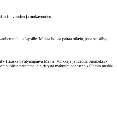
 paidan istuvuuden ja mukavuuden.
anhemmille ja lapsille. Muista hoitaa paitaa oikein, jotta se säilyy
it
•
Hauska Syntymäpäivä Meme: Vinkkejä ja Ideoita Suomeksi
•
Monipuolista nautintoa ja piristystä makuuhuoneeseen
•
Ohmin merkki