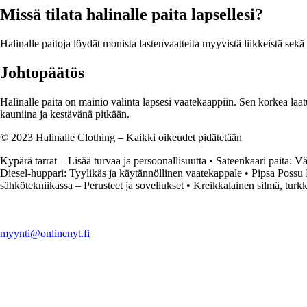
Missä tilata halinalle paita lapsellesi?
Halinalle paitoja löydät monista lastenvaatteita myyvistä liikkeistä se
Johtopäätös
Halinalle paita on mainio valinta lapsesi vaatekaappiin. Sen korkea laatu
kauniina ja kestävänä pitkään.
© 2023 Halinalle Clothing – Kaikki oikeudet pidätetään
Kypärä tarrat – Lisää turvaa ja persoonallisuutta
•
Sateenkaari paita: Vä
Diesel-huppari: Tyylikäs ja käytännöllinen vaatekappale
•
Pipsa Possu 
sähkötekniikassa – Perusteet ja sovellukset
•
Kreikkalainen silmä, turkk
myynti@onlinenyt.fi