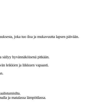
kauksesta, joka tuo iloa ja mukavuutta lapsen päivään.
ita säilyy hyvännäköisenä pitkään.
än leikkien ja liikkuen vapaasti.
an.
aalistumisilta.
lla ja matalassa lämpötilassa.