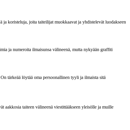
jä ja koristeluja, joita taiteilijat muokkaavat ja yhdistelevät luodakseen
irjaimia ja numeroita ilmaisunsa välineenä, mutta nykyään graffiti
a. On tärkeää löytää oma persoonallinen tyyli ja ilmaista sitä
tävät aakkosia taiteen välineenä viestittääkseen yleisölle ja muille