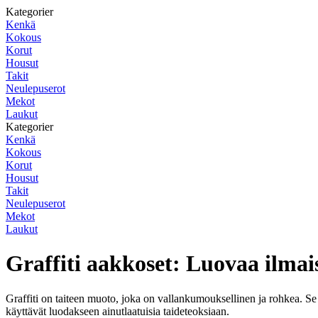
Kategorier
Kenkä
Kokous
Korut
Housut
Takit
Neulepuserot
Mekot
Laukut
Kategorier
Kenkä
Kokous
Korut
Housut
Takit
Neulepuserot
Mekot
Laukut
Graffiti aakkoset: Luovaa ilmai
Graffiti on taiteen muoto, joka on vallankumouksellinen ja rohkea. Se on
käyttävät luodakseen ainutlaatuisia taideteoksiaan.