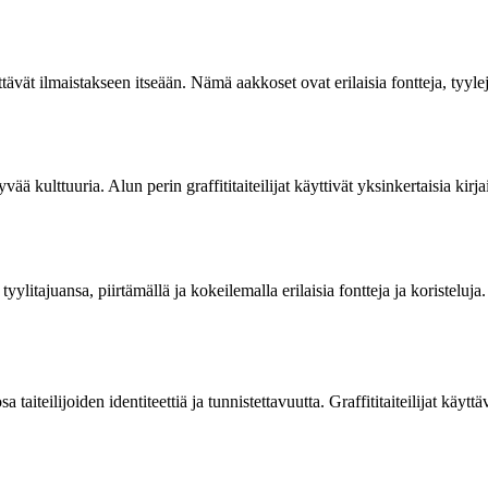
äyttävät ilmaistakseen itseään. Nämä aakkoset ovat erilaisia fontteja, tyyle
tyvää kulttuuria. Alun perin graffititaiteilijat käyttivät yksinkertaisia k
tyylitajuansa, piirtämällä ja kokeilemalla erilaisia fontteja ja koristeluj
a taiteilijoiden identiteettiä ja tunnistettavuutta. Graffititaiteilijat käyt