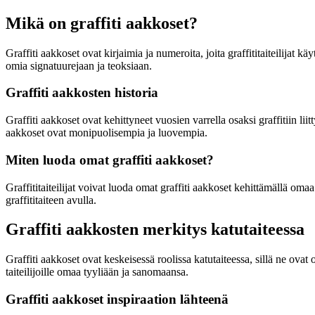
Mikä on graffiti aakkoset?
Graffiti aakkoset ovat kirjaimia ja numeroita, joita graffititaiteilijat k
omia signatuurejaan ja teoksiaan.
Graffiti aakkosten historia
Graffiti aakkoset ovat kehittyneet vuosien varrella osaksi graffitiin liit
aakkoset ovat monipuolisempia ja luovempia.
Miten luoda omat graffiti aakkoset?
Graffititaiteilijat voivat luoda omat graffiti aakkoset kehittämällä omaa 
graffititaiteen avulla.
Graffiti aakkosten merkitys katutaiteessa
Graffiti aakkoset ovat keskeisessä roolissa katutaiteessa, sillä ne ovat os
taiteilijoille omaa tyyliään ja sanomaansa.
Graffiti aakkoset inspiraation lähteenä