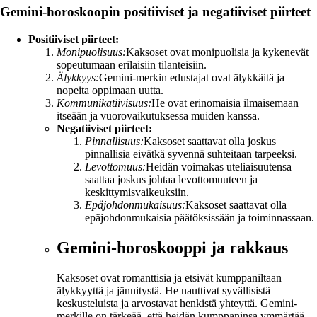
Gemini-horoskoopin positiiviset ja negatiiviset piirteet
Positiiviset piirteet:
Monipuolisuus:
Kaksoset ovat monipuolisia ja kykenevät
sopeutumaan erilaisiin tilanteisiin.
Älykkyys:
Gemini-merkin edustajat ovat älykkäitä ja
nopeita oppimaan uutta.
Kommunikatiivisuus:
He ovat erinomaisia ilmaisemaan
itseään ja vuorovaikutuksessa muiden kanssa.
Negatiiviset piirteet:
Pinnallisuus:
Kaksoset saattavat olla joskus
pinnallisia eivätkä syvennä suhteitaan tarpeeksi.
Levottomuus:
Heidän voimakas uteliaisuutensa
saattaa joskus johtaa levottomuuteen ja
keskittymisvaikeuksiin.
Epäjohdonmukaisuus:
Kaksoset saattavat olla
epäjohdonmukaisia päätöksissään ja toiminnassaan.
Gemini-horoskooppi ja rakkaus
Kaksoset ovat romanttisia ja etsivät kumppaniltaan
älykkyyttä ja jännitystä. He nauttivat syvällisistä
keskusteluista ja arvostavat henkistä yhteyttä. Gemini-
merkille on tärkeää, että heidän kumppaninsa ymmärtää