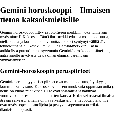
Gemini horoskooppi – Ilmaisen
tietoa kaksoismielisille
Gemini-horoskooppi liittyy astrologiseen merkkiin, joka tunnetaan
myös nimellä Kaksoset. Tämä ilmamerkki edustaa monipuolisuutta,
uteliaisuutta ja kommunikatiivisuutta. Jos olet syntynyt välillä 21.
toukokuuta ja 21. kesäkuuta, kuulut Gemini-merkkiin. Tässä
artikkelissa pureudumme syvemmin Gemini-horoskoopin piirteisiin ja
antaa sinulle arvokasta tietoa oman elämäsi parempaan
ymmärtämiseen.
Gemini-horoskoopin peruspiirteet
Gemini-merkille tyypilliset piirteet ovat monipuolisuus, älykkyys ja
kommunikatiivisuus. Kaksoset ovat usein innokkaita oppimaan uutta ja
heillä on vilkas mielikuvitus. He ovat sosiaalisia ja nauttivat
vuorovaikutuksesta muiden ihmisten kanssa. Kaksoset osaavat ilmaista
itseään selkeästi ja heillä on hyvä keskustelu- ja neuvottelutaito. He
ovat myös nopeita ajattelijoita ja pystyvät sopeutumaan erilaisiin
tilanteisiin nopeasti.