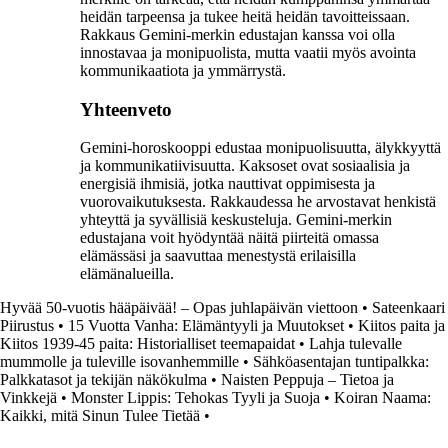
heidän tarpeensa ja tukee heitä heidän tavoitteissaan.
Rakkaus Gemini-merkin edustajan kanssa voi olla
innostavaa ja monipuolista, mutta vaatii myös avointa
kommunikaatiota ja ymmärrystä.
Yhteenveto
Gemini-horoskooppi edustaa monipuolisuutta, älykkyyttä
ja kommunikatiivisuutta. Kaksoset ovat sosiaalisia ja
energisiä ihmisiä, jotka nauttivat oppimisesta ja
vuorovaikutuksesta. Rakkaudessa he arvostavat henkistä
yhteyttä ja syvällisiä keskusteluja. Gemini-merkin
edustajana voit hyödyntää näitä piirteitä omassa
elämässäsi ja saavuttaa menestystä erilaisilla
elämänalueilla.
Hyvää 50-vuotis hääpäivää! – Opas juhlapäivän viettoon
•
Sateenkaari
Piirustus
•
15 Vuotta Vanha: Elämäntyyli ja Muutokset
•
Kiitos paita ja
Kiitos 1939-45 paita: Historialliset teemapaidat
•
Lahja tulevalle
mummolle ja tuleville isovanhemmille
•
Sähköasentajan tuntipalkka:
Palkkatasot ja tekijän näkökulma
•
Naisten Peppuja – Tietoa ja
Vinkkejä
•
Monster Lippis: Tehokas Tyyli ja Suoja
•
Koiran Naama:
Kaikki, mitä Sinun Tulee Tietää
•