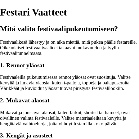
Festari Vaatteet
Mitä valita festivaalipukeutumiseen?
Festivaalikesä lähestyy ja on aika miettiä, mitä pukea päälle festareille.
Oikeanlaiset festivaalivaatteet takaavat mukavuuden ja tyylin
festivaalitunnelmassa.
1. Rennot yläosat
Festivaaleilla pukeutumisessa rennot yläosat ovat suosittuja. Valitse
kevyitä ja ilmavia yläosia, kuten t-paitoja, toppeja ja paitapuseroita.
Värikkäät ja kuvioidut yläosat tuovat piristystä festivaalilookiin.
2. Mukavat ala­osat
Mukavat ja joustavat alaosat, kuten farkut, shortsit tai hameet, ovat
oivallinen valinta festivaaleille. Valitse materiaaleiltaan kevyitä ja
hengittäviä vaihtoehtoja, jotta viihdyt festareilla koko päivän.
3. Kengät ja asusteet