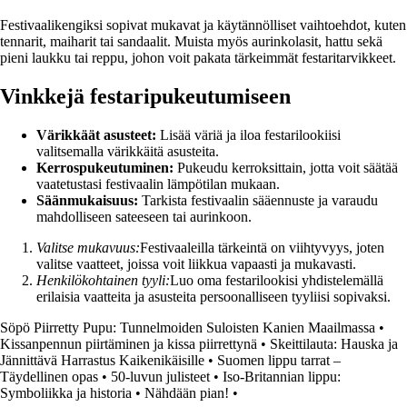
Festivaalikengiksi sopivat mukavat ja käytännölliset vaihtoehdot, kuten
tennarit, maiharit tai sandaalit. Muista myös aurinkolasit, hattu sekä
pieni laukku tai reppu, johon voit pakata tärkeimmät festaritarvikkeet.
Vinkkejä festaripukeutumiseen
Värikkäät asusteet:
Lisää väriä ja iloa festarilookiisi
valitsemalla värikkäitä asusteita.
Kerrospukeutuminen:
Pukeudu kerroksittain, jotta voit säätää
vaatetustasi festivaalin lämpötilan mukaan.
Säänmukaisuus:
Tarkista festivaalin sääennuste ja varaudu
mahdolliseen sateeseen tai aurinkoon.
Valitse mukavuus:
Festivaaleilla tärkeintä on viihtyvyys, joten
valitse vaatteet, joissa voit liikkua vapaasti ja mukavasti.
Henkilökohtainen tyyli:
Luo oma festarilookisi yhdistelemällä
erilaisia vaatteita ja asusteita persoonalliseen tyyliisi sopivaksi.
Söpö Piirretty Pupu: Tunnelmoiden Suloisten Kanien Maailmassa
•
Kissanpennun piirtäminen ja kissa piirrettynä
•
Skeittilauta: Hauska ja
Jännittävä Harrastus Kaikenikäisille
•
Suomen lippu tarrat –
Täydellinen opas
•
50-luvun julisteet
•
Iso-Britannian lippu:
Symboliikka ja historia
•
Nähdään pian!
•