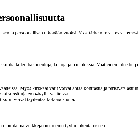
ersoonallisuutta
isen ja persoonallisen ulkonäön vuoksi. Yksi tärkeimmistä osista emo-ty
tyiskohtia kuten hakaneuloja, ketjuja ja painatuksia. Vaatteiden tulee he
tteissa. Myös kirkkaat värit voivat antaa kontrastia ja piristystä asuun
vat suosittuja emo-tyylin vaatteissa.
et korut voivat täydentää kokonaisuutta.
a on muutamia vinkkejä oman emo tyylin rakentamiseen: