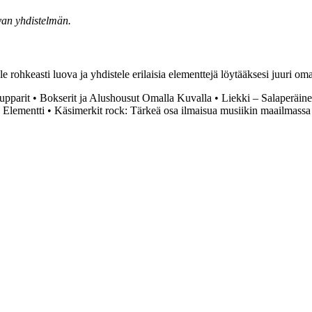
ivan yhdistelmän.
le rohkeasti luova ja yhdistele erilaisia elementtejä löytääksesi juuri om
Hupparit
•
Bokserit ja Alushousut Omalla Kuvalla
•
Liekki – Salaperäin
 Elementti
•
Käsimerkit rock: Tärkeä osa ilmaisua musiikin maailmassa