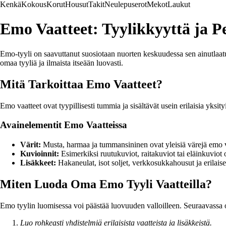
Kenkä
Kokous
Korut
Housut
Takit
Neulepuserot
Mekot
Laukut
Emo Vaatteet: Tyylikkyyttä ja P
Emo-tyyli on saavuttanut suosiotaan nuorten keskuudessa sen ainutlaatu
omaa tyyliä ja ilmaista itseään luovasti.
Mitä Tarkoittaa Emo Vaatteet?
Emo vaatteet ovat tyypillisesti tummia ja sisältävät usein erilaisia yksi
Avainelementit Emo Vaatteissa
Värit:
Musta, harmaa ja tummansininen ovat yleisiä värejä emo vaa
Kuvioinnit:
Esimerkiksi ruutukuviot, raitakuviot tai eläinkuviot o
Lisäkkeet:
Hakaneulat, isot soljet, verkkosukkahousut ja erilais
Miten Luoda Oma Emo Tyyli Vaatteilla?
Emo tyylin luomisessa voi päästää luovuuden valloilleen. Seuraavass
Luo rohkeasti yhdistelmiä erilaisista vaatteista ja lisäkkeistä.