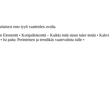
anlaisesi emo tyyli vaatteiden avulla.
en Elementti
•
Koripallokenttä – Kaikki mitä sinun tulee tietää
•
Kahvi
•
Isi paita: Perinteinen ja trendikäs vaatevalinta isille
•