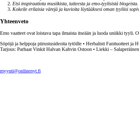
Etsi inspiraatiota musiikista, taiteesta ja emo-tyylisistä blogeista.
Kokeile erilaisia värejä ja kuvioita löytääksesi oman tyyliisi sop
Yhteenveto
Emo vaatteet ovat loistava tapa ilmaista itseään ja luoda uniikki tyyli. O
Söpöjä ja helppoja piirustusideoita tytöille
•
Herbalisti Fanituotteet ja 
Tarjous: Parhaat Vinkit Halvan Kahvin Ostoon
•
Liekki – Salaperäinen
myynti@onlinenyt.fi