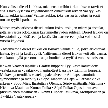
Kun valitset diesel laukkua, mieti ensin mihin tarkoitukseen tarvitset
sitä. Onko kyseessä käytännöllinen olkalaukku arkeen vai tyylikäs
kantolaukku juhlaan? Valitse laukku, joka vastaa tarpeitasi ja sopii
omaan tyyliisi parhaiten.
Muista myös tarkistaa diesel laukun koko, taskujen määrä ja sisätilat,
jotta se vastaa odotuksiasi käytännöllisyyden suhteen. Diesel laukku on
investointi tyylikkääseen ja kestävään asusteeseen, joka voi kestää
vuosia käytössä.
Yhteenvetona diesel laukku on loistava valinta niille, jotka arvostavat
laatua, tyyliä ja kestävyyttä. Valitsemalla diesel laukun voit olla varma,
että kannat yllä persoonallista ja huoliteltua tyyliäsi vuodesta toiseen.
Kawaii Vaatteet lapsille
•
Graffiti huppari: Tyylikästä katutaidetta
vaatekaapissa
•
Jääkiekko Fanituotteet Lapsille
•
Lämmin huppari:
Mukava ja trendikäs vaatekappale talveen
•
Äiti lapsi tatuointi:
symboliikkaa ja merkitys
•
Söpö Taapero ja Lapsi – Parhaat vinkit
arkeen
•
Söpö Mies: Ihastuttava Olemus, Söpöysmittarilla Mitattuna
•
Kiehtova Maailma: Komea Poika
•
Söpö Poika: Opas hurmaavan
pikkumiehen maailmaan
•
Kevyt Huppari: Mukava, Monipuolinen ja
Tyylikäs Vaatekappale
•