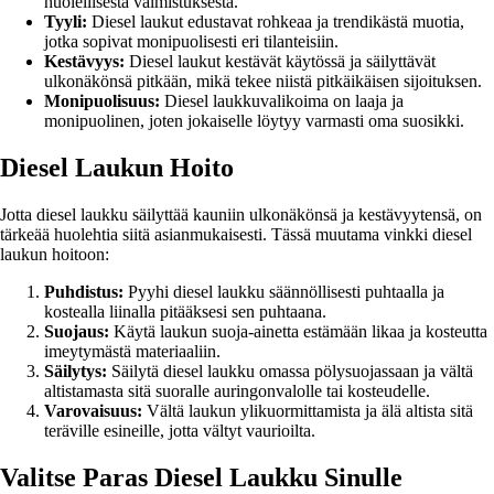
huolellisesta valmistuksesta.
Tyyli:
Diesel laukut edustavat rohkeaa ja trendikästä muotia,
jotka sopivat monipuolisesti eri tilanteisiin.
Kestävyys:
Diesel laukut kestävät käytössä ja säilyttävät
ulkonäkönsä pitkään, mikä tekee niistä pitkäikäisen sijoituksen.
Monipuolisuus:
Diesel laukkuvalikoima on laaja ja
monipuolinen, joten jokaiselle löytyy varmasti oma suosikki.
Diesel Laukun Hoito
Jotta diesel laukku säilyttää kauniin ulkonäkönsä ja kestävyytensä, on
tärkeää huolehtia siitä asianmukaisesti. Tässä muutama vinkki diesel
laukun hoitoon:
Puhdistus:
Pyyhi diesel laukku säännöllisesti puhtaalla ja
kostealla liinalla pitääksesi sen puhtaana.
Suojaus:
Käytä laukun suoja-ainetta estämään likaa ja kosteutta
imeytymästä materiaaliin.
Säilytys:
Säilytä diesel laukku omassa pölysuojassaan ja vältä
altistamasta sitä suoralle auringonvalolle tai kosteudelle.
Varovaisuus:
Vältä laukun ylikuormittamista ja älä altista sitä
teräville esineille, jotta vältyt vaurioilta.
Valitse Paras Diesel Laukku Sinulle