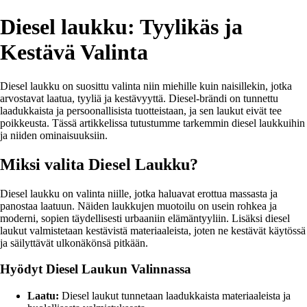
Diesel laukku: Tyylikäs ja
Kestävä Valinta
Diesel laukku on suosittu valinta niin miehille kuin naisillekin, jotka
arvostavat laatua, tyyliä ja kestävyyttä. Diesel-brändi on tunnettu
laadukkaista ja persoonallisista tuotteistaan, ja sen laukut eivät tee
poikkeusta. Tässä artikkelissa tutustumme tarkemmin diesel laukkuihin
ja niiden ominaisuuksiin.
Miksi valita Diesel Laukku?
Diesel laukku on valinta niille, jotka haluavat erottua massasta ja
panostaa laatuun. Näiden laukkujen muotoilu on usein rohkea ja
moderni, sopien täydellisesti urbaaniin elämäntyyliin. Lisäksi diesel
laukut valmistetaan kestävistä materiaaleista, joten ne kestävät käytössä
ja säilyttävät ulkonäkönsä pitkään.
Hyödyt Diesel Laukun Valinnassa
Laatu:
Diesel laukut tunnetaan laadukkaista materiaaleista ja