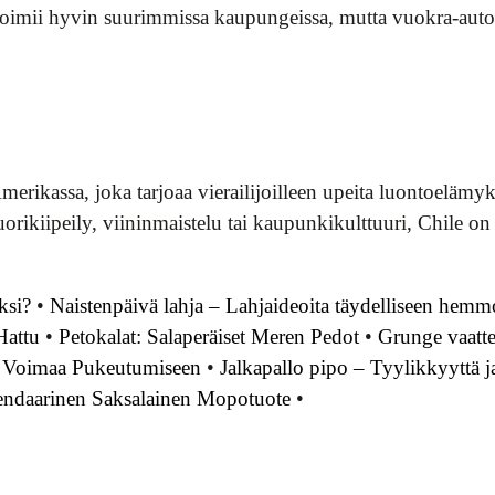
 toimii hyvin suurimmissa kaupungeissa, mutta vuokra-auto 
erikassa, joka tarjoaa vierailijoilleen upeita luontoelämyksi
uorikiipeily, viininmaistelu tai kaupunkikulttuuri, Chile o
ksi?
•
Naistenpäivä lahja – Lahjaideoita täydelliseen hemm
Hattu
•
Petokalat: Salaperäiset Meren Pedot
•
Grunge vaatte
ja Voimaa Pukeutumiseen
•
Jalkapallo pipo – Tyylikkyyttä j
ndaarinen Saksalainen Mopotuote
•