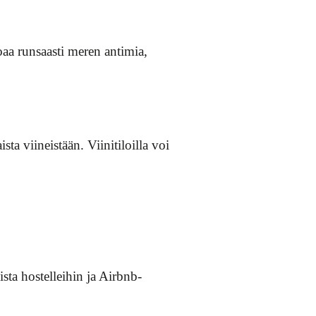
oaa runsaasti meren antimia,
a viineistään. Viinitiloilla voi
sta hostelleihin ja Airbnb-