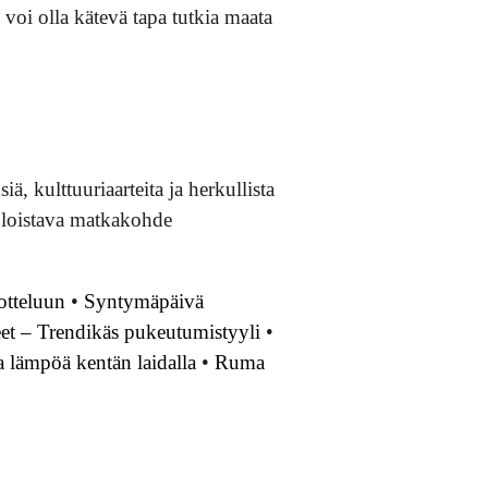
voi olla kätevä tapa tutkia maata
ä, kulttuuriaarteita ja herkullista
n loistava matkakohde
otteluun
•
Syntymäpäivä
et – Trendikäs pukeutumistyyli
•
a lämpöä kentän laidalla
•
Ruma