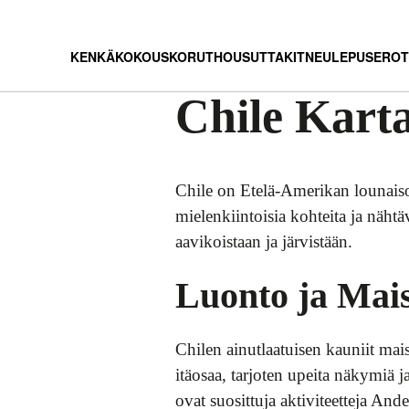
KENKÄ
KOKOUS
KORUT
HOUSUT
TAKIT
NEULEPUSEROT
Chile Karta
Chile on Etelä-Amerikan lounaisos
mielenkiintoisia kohteita ja näht
aavikoistaan ja järvistään.
Luonto ja Mai
Chilen ainutlaatuisen kauniit ma
itäosaa, tarjoten upeita näkymiä j
ovat suosittuja aktiviteetteja Andei