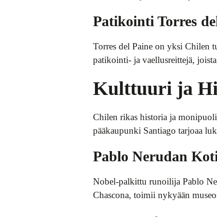
Patikointi Torres de
Torres del Paine on yksi Chilen tu
patikointi- ja vaellusreittejä, joist
Kulttuuri ja Hi
Chilen rikas historia ja monipuol
pääkaupunki Santiago tarjoaa lukuis
Pablo Nerudan Kot
Nobel-palkittu runoilija Pablo N
Chascona, toimii nykyään museona