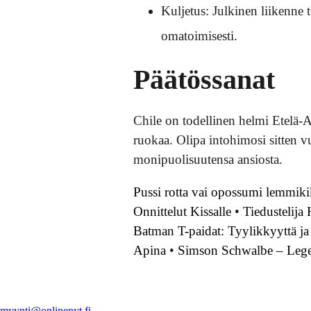
Kuljetus: Julkinen liikenne
omatoimisesti.
Päätössanat
Chile on todellinen helmi Etelä-Am
ruokaa. Olipa intohimosi sitten v
monipuolisuutensa ansiosta.
Pussi rotta vai opossumi lemmiki
Onnittelut Kissalle
•
Tiedustelija 
Batman T-paidat: Tyylikkyyttä 
Apina
•
Simson Schwalbe – Lege
myynti@onlinenyt.fi