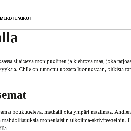
MEKOT
LAUKUT
lla
assa sijaitseva monipuolinen ja kiehtova maa, joka tarjoaa
ävyyksiä. Chile on tunnettu upeasta luonnostaan, pitkistä ra
semat
isemat houkuttelevat matkailijoita ympäri maailmaa. Andie
a mahdollisuuksia monenlaisiin ulkoilma-aktiviteetteihin. Pat
lla.