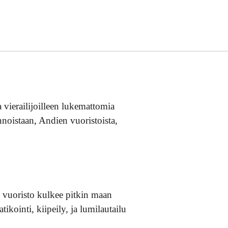
 vierailijoilleen lukemattomia
nnoistaan, Andien vuoristoista,
n vuoristo kulkee pitkin maan
ikointi, kiipeily, ja lumilautailu