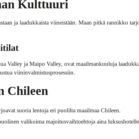
an Kulttuuri
astaan ja laadukkaista viineistään. Maan pitkä rannikko tarj
tilat
ua Valley ja Maipo Valley, ovat maailmankuuluja laadukkaist
utustua viininvalmistusprosessiin.
 Chileen
rjoavat suoria lentoja eri puolilta maailmaa Chileen.
uolinen valikoima majoitusvaihtoehtoja aina luksushotellei