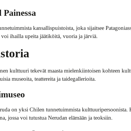
l Painessa
nnetuimmista kansallispuistoista, joka sijaitsee Patagoniass
a voi ihailla upeita jäätiköitä, vuoria ja järviä.
storia
inen kulttuuri tekevät maasta mielenkiintoisen kohteen kultt
ia museoita, teattereita ja taidegallerioita.
imuseo
eruda on yksi Chilen tunnetuimmista kulttuuripersoonista. 
, jossa voi tutustua Nerudan elämään ja teoksiin.