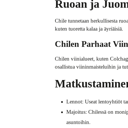
Ruoan ja Juom
Chile tunnetaan herkullisesta ruo
kuten tuoretta kalaa ja äyriäisiä.
Chilen Parhaat Viini
Chilen viinialueet, kuten Colchag
osallistua viininmaisteluihin ja t
Matkustaminen
Lennot: Useat lentoyhtiöt ta
Majoitus: Chilessä on monip
asuntoihin.