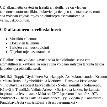
CD alkuainetta käytetään laajalti eri aloilla. Se on yleinen
tallennusmuoto musiikin, elokuvien ja tietojen tallentamiseen, mutta
sitä voidaan käyttää myös ohjelmistojen asentamiseen ja
varmuuskopiointiin.
CD alkuaineen sovelluskohteet:
Musiikin tallennus
Elokuvien tallennus
Tietojen varmuuskopiointi
Ohjelmistojen asentaminen
CD alkuainetta voidaan käyttää sekä henkilökohtaisessa että
ammatillisessa käytössä, ja sen avulla voidaan säilyttää tärkeitä tietoja
ja tiedostoja pitkäaikaisesti.
Seksikäs Toppi: Täydellinen Vaatekaappisi Asukokonaisuuden Kruunu
•
Musta Ruusu: Symboliikka ja Merkitys
•
Hauskoja kissakuvia:
Viihdyttävät ja suloiset karvapallerot
•
Sydän sormilla
•
Sofia-reppu:
Kätevä ja Trendikäs Valinta Arkeen
•
Sarjakuva kakku: herkullista
inspiraatiota leivontaan
•
Mikä on ENTJ-persoonallisuus?
•
1973
Syntyneet
•
Cheek Paita ja Fanituotteet: Tyylikkyyttä ja Kannatusta
•
Pandabay: Auta ympäristöäsi ja itsesi paremmaksi
•