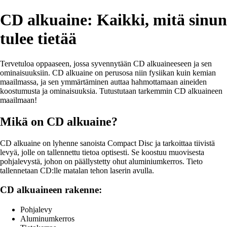
CD alkuaine: Kaikki, mitä sinun
tulee tietää
Tervetuloa oppaaseen, jossa syvennytään CD alkuaineeseen ja sen
ominaisuuksiin. CD alkuaine on perusosa niin fysiikan kuin kemian
maailmassa, ja sen ymmärtäminen auttaa hahmottamaan aineiden
koostumusta ja ominaisuuksia. Tutustutaan tarkemmin CD alkuaineen
maailmaan!
Mikä on CD alkuaine?
CD alkuaine on lyhenne sanoista Compact Disc ja tarkoittaa tiivistä
levyä, jolle on tallennettu tietoa optisesti. Se koostuu muovisesta
pohjalevystä, johon on päällystetty ohut aluminiumkerros. Tieto
tallennetaan CD:lle matalan tehon laserin avulla.
CD alkuaineen rakenne:
Pohjalevy
Aluminumkerros