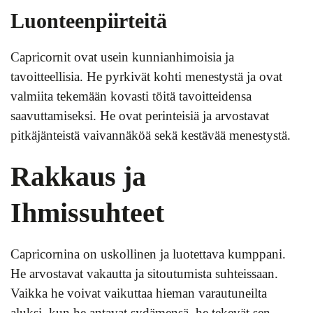
Luonteenpiirteitä
Capricornit ovat usein kunnianhimoisia ja
tavoitteellisia. He pyrkivät kohti menestystä ja ovat
valmiita tekemään kovasti töitä tavoitteidensa
saavuttamiseksi. He ovat perinteisiä ja arvostavat
pitkäjänteistä vaivannäköä sekä kestävää menestystä.
Rakkaus ja
Ihmissuhteet
Capricornina on uskollinen ja luotettava kumppani.
He arvostavat vakautta ja sitoutumista suhteissaan.
Vaikka he voivat vaikuttaa hieman varautuneilta
aluksi, kun he antavat sydämensä, he tekevät sen