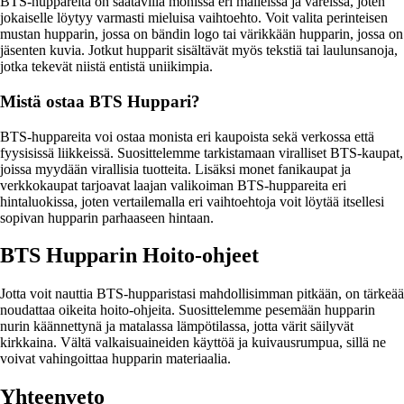
BTS-huppareita on saatavilla monissa eri malleissa ja väreissä, joten
jokaiselle löytyy varmasti mieluisa vaihtoehto. Voit valita perinteisen
mustan hupparin, jossa on bändin logo tai värikkään hupparin, jossa on
jäsenten kuvia. Jotkut hupparit sisältävät myös tekstiä tai laulunsanoja,
jotka tekevät niistä entistä uniikimpia.
Mistä ostaa BTS Huppari?
BTS-huppareita voi ostaa monista eri kaupoista sekä verkossa että
fyysisissä liikkeissä. Suosittelemme tarkistamaan viralliset BTS-kaupat,
joissa myydään virallisia tuotteita. Lisäksi monet fanikaupat ja
verkkokaupat tarjoavat laajan valikoiman BTS-huppareita eri
hintaluokissa, joten vertailemalla eri vaihtoehtoja voit löytää itsellesi
sopivan hupparin parhaaseen hintaan.
BTS Hupparin Hoito-ohjeet
Jotta voit nauttia BTS-hupparistasi mahdollisimman pitkään, on tärkeää
noudattaa oikeita hoito-ohjeita. Suosittelemme pesemään hupparin
nurin käännettynä ja matalassa lämpötilassa, jotta värit säilyvät
kirkkaina. Vältä valkaisuaineiden käyttöä ja kuivausrumpua, sillä ne
voivat vahingoittaa hupparin materiaalia.
Yhteenveto