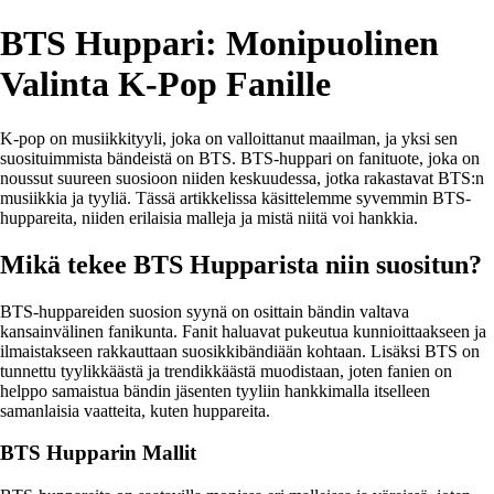
BTS Huppari: Monipuolinen
Valinta K-Pop Fanille
K-pop on musiikkityyli, joka on valloittanut maailman, ja yksi sen
suosituimmista bändeistä on BTS. BTS-huppari on fanituote, joka on
noussut suureen suosioon niiden keskuudessa, jotka rakastavat BTS:n
musiikkia ja tyyliä. Tässä artikkelissa käsittelemme syvemmin BTS-
huppareita, niiden erilaisia malleja ja mistä niitä voi hankkia.
Mikä tekee BTS Hupparista niin suositun?
BTS-huppareiden suosion syynä on osittain bändin valtava
kansainvälinen fanikunta. Fanit haluavat pukeutua kunnioittaakseen ja
ilmaistakseen rakkauttaan suosikkibändiään kohtaan. Lisäksi BTS on
tunnettu tyylikkäästä ja trendikkäästä muodistaan, joten fanien on
helppo samaistua bändin jäsenten tyyliin hankkimalla itselleen
samanlaisia vaatteita, kuten huppareita.
BTS Hupparin Mallit