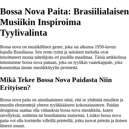
Bossa Nova Paita: Brasiilialaisen
Musiikin Inspiroima
Tyylivalinta
Bossa nova on musiikillinen genre, joka sai alkunsa 1950-luvun
lopulla Brasiliassa. Sen rento rytmi ja suloinen melodia ovat
innoittaneet monia taiteilijoita eri puolilla maailmaa. Tässä artikkelissa
tutustumme bossa nova paitaan, joka on tyylikäs vaatekappale, joka
kunnioittaa tämän musiikkityylin perinteitä.
Mikä Tekee Bossa Nova Paidasta Niin
Erityisen?
Bossa nova paita on ainutlaatuinen siinä, että se yhdistää musiikin ja
muodin elementtejä yhteen tyylikkääseen kokonaisuuteen. Paidan
designissa saattaa olla viittauksia bossa nova musiikkiin, kuten
sävellyksiä, soittimia tai brasilialaisia maisemia. Lisäksi bossa nova
paita voi olla koristeltu villeillä printeillä, jotka tuovat pirteän ja iloisen
ilmeen asuun.