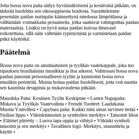
Jotta bossa nova paita säilyy hyvännäköisenä ja kestävänä pitkään, on
tärkeää huolehtia sen oikeaoppisesta hoidosta. Suosittelemme
pesemään paidan nurinpäin käännettynä miedossa lämpötilassa ja
välttämään voimakkaita pesuaineita, jotka saattavat vahingoittaa paidan
materiaaleja. Lisäksi on hyvä antaa paidan kuivua ilmavasti
roikotettuna, sillä näin vältetään rypistymistä ja varmistetaan paidan
pitkä käyttöikä.
Päätelmä
Bossa nova paita on ainutlaatuinen ja tyylikäs vaatekappale, joka tuo
ripauksen brasilialaista musiikkia ja iloa arkeesi. Valitessasi bossa nova
paidan panostat persoonalliseen tyyliin ja kunnioitat bossa nova
musiikin perinteitä. Muista hoitaa paidan huolellisesti, jotta voit nauttia
sen kauniista designista ja mukavuudesta pitkään.
Mansikka Paita: Kesäisen Tyylin Keskipiste
•
Lasten Napapaita:
Mukava ja Tyylikäs Vaatevalinta
•
Frendit Tuotteet: Laadukasta
Muotia Ystävillesi
•
Capybara paita: Kaikki mitä sinun tarvitsee tietää
•
Sisilian lippu
•
Viikinkitatuointi ja symbolien merkitys
•
Tatuointi Ideat
•
Eläimet piirretty – Luova tapa oppia ja viihtyä
•
Viikinki symboli
tatuointi ja sen merkitys
•
Tavallinen logo: Merkitys, suunnittelu ja
käyttö
•