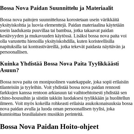
Bossa Nova Paidan Suunnittelu ja Materiaalit
Bossa nova paitojen suunnittelussa korostetaan usein värikkäitä
yksityiskohtia ja luovia elementtejä. Paidan materiaalina käytetään
usein laadukasta puuvillaa tai bambua, jotka takaavat paidan
kestävyyden ja mukavuuden käytössä. Lisäksi bossa nova paita voi
olla varustettu hienoilla yksityiskohdilla, kuten koristeellisilla
napituksilla tai kontrastiväreillä, jotka tekevät paidasta näyttävän ja
persoonallisen.
Kuinka Yhdistää Bossa Nova Paita Tyylikkäästi
Asuun?
Bossa nova paita on monipuolinen vaatekappale, joka sopii erilaisiin
tilanteisiin ja tyyleihin. Voit yhdistää bossa nova paidan rennosti
farkkujen kanssa rentoon arkiasuun tai vaihtoehtoisesti yhdistää sen
chino-housuihin ja siistiin takkiin luodaksesi tyylikkään ja huolitellun
ilmeen. Voit myös kokeilla rohkeasti erilaisia asukokonaisuuksia bossa
nova paidan avulla ja luoda oman persoonallisen tyylisi, joka
kunnioittaa brasilialaisen musiikin perinteitä.
Bossa Nova Paidan Hoito-ohjeet