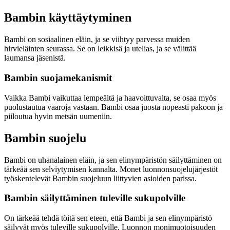
Bambin käyttäytyminen
Bambi on sosiaalinen eläin, ja se viihtyy parvessa muiden
hirvieläinten seurassa. Se on leikkisä ja utelias, ja se välittää
laumansa jäsenistä.
Bambin suojamekanismit
Vaikka Bambi vaikuttaa lempeältä ja haavoittuvalta, se osaa myös
puolustautua vaaroja vastaan. Bambi osaa juosta nopeasti pakoon ja
piiloutua hyvin metsän uumeniin.
Bambin suojelu
Bambi on uhanalainen eläin, ja sen elinympäristön säilyttäminen on
tärkeää sen selviytymisen kannalta. Monet luonnonsuojelujärjestöt
työskentelevät Bambin suojeluun liittyvien asioiden parissa.
Bambin säilyttäminen tuleville sukupolville
On tärkeää tehdä töitä sen eteen, että Bambi ja sen elinympäristö
säilyvät myös tuleville sukupolville. Luonnon monimuotoisuuden