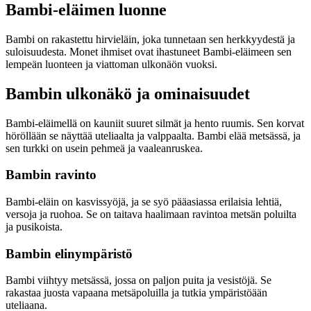
Bambi-eläimen luonne
Bambi on rakastettu hirvieläin, joka tunnetaan sen herkkyydestä ja
suloisuudesta. Monet ihmiset ovat ihastuneet Bambi-eläimeen sen
lempeän luonteen ja viattoman ulkonäön vuoksi.
Bambin ulkonäkö ja ominaisuudet
Bambi-eläimellä on kauniit suuret silmät ja hento ruumis. Sen korvat
höröllään se näyttää uteliaalta ja valppaalta. Bambi elää metsässä, ja
sen turkki on usein pehmeä ja vaaleanruskea.
Bambin ravinto
Bambi-eläin on kasvissyöjä, ja se syö pääasiassa erilaisia lehtiä,
versoja ja ruohoa. Se on taitava haalimaan ravintoa metsän poluilta
ja pusikoista.
Bambin elinympäristö
Bambi viihtyy metsässä, jossa on paljon puita ja vesistöjä. Se
rakastaa juosta vapaana metsäpoluilla ja tutkia ympäristöään
uteliaana.